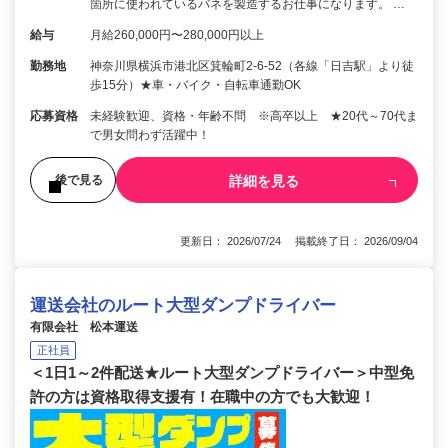
箇所に使われているバネを製造するお仕事になります。 …
給与
月給260,000円〜280,000円以上
勤務地
神奈川県横浜市港北区箕輪町2-6-52（各線「日吉駅」より徒
歩15分）★車・バイク・自転車通勤OK
応募資格
未経験歓迎、資格・年齢不問 ※高卒以上 ★20代～70代ま
で男女問わず活躍中！
詳細を見る
後で見る
更新日： 2026/07/24 掲載終了日： 2026/09/04
運送会社のルート大型ダンプドライバー
有限会社 松本運送
正社員
＜1日1～2件配送★ルート大型ダンプドライバー＞中型免
許の方は資格取得支援有！在職中の方でも大歓迎！