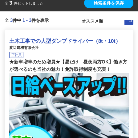
3
検索条件を保存
全
件ヒットしました
3
1
-
3
全
件中
件を表示
土木工事での大型ダンプドライバー（8t・10t）
渡辺建機有限会社
正社員
★新車増車のため増員★【昼だけ｜昼夜両方OK】働き方
が選べるのも当社の魅力！免許取得制度も充実！