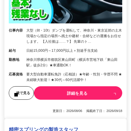
仕事内容
大型（8t・10t）ダンプを運転して、神奈川・東京近郊の土木
現場から指定の場所へ残土や建材・合材などの運搬をお任せ
します。 【入社後は……？】 先輩のト…
給与
日給15,000円～17,000円以上＋別途手当支給
勤務地
神奈川県横浜市都筑区東山田町（横浜市営地下鉄「東山田
駅」徒歩2分）★車通勤OK！
応募資格
要大型自動車運転免許（応相談）★年齢・性別・学歴不問 ★
未経験大歓迎！★30代～60代活躍中！
詳細を見る
後で見る
更新日： 2026/08/06 掲載終了日： 2026/09/18
精密スプリングの製造スタッフ