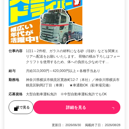
仕事内容
1日1～2件程、ガラスの材料になる砂（珪砂）などを関東エ
リアへ配送をお願いいたします。 荷物の積み下ろしはフォー
クリフトを使用するため、体への負担も少なめです…
給与
月給313,000円～420,000円以上＋各種手当あり
勤務地
神奈川県横浜市鶴見区寛政町12-7（本社）／神奈川県横浜市
鶴見区駒岡2丁目（車庫） ★車通勤OK（駐車場完備）
応募資格
大型自動車運転免許 ※中型自動車運転免許でもOK
詳細を見る
後で見る
更新日： 2026/06/30 掲載終了日： 2026/08/28