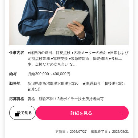
仕事内容
●施設内の巡回、目視点検 ●各種メーターの検針 ●日常および
定期点検業務 ●電球交換 ●緊急時対応、簡易修繕 ●各種工
事、点検などの立ち合い な…
給与
月給300,000～400,000円
勤務地
新潟県南魚沼郡湯沢町湯沢330 ★車通勤可「越後湯沢駅」
徒歩5分
応募資格
資格・経験不問！2級ボイラー技士所持者尚可
詳細を見る
後で見る
更新日： 2026/07/27 掲載終了日： 2026/08/31