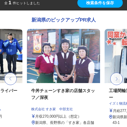
1
検索条件を保存
全
件ヒットしました
新潟県のピックアップPR求人
ドライバー
牛丼チェーンすき家の店舗スタッ
工場間輸
フ／深夜
ー
イズミ物流
ム
株式会社 すき家 中部支社
月給277,
円
月収270,000円以上（想定）
新潟県新
新潟県、長野県の「すき家」各店舗
43-1