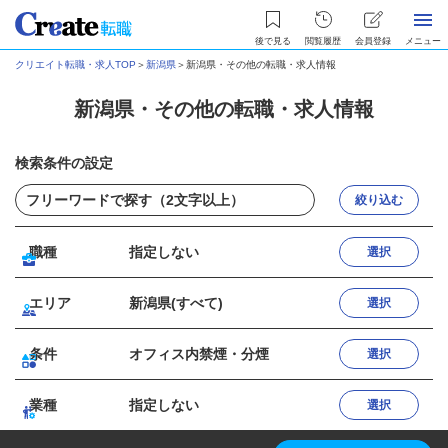
後で見る
閲覧履歴
会員登録
メニュー
クリエイト転職・求人TOP
＞
新潟県
＞
新潟県・その他の転職・求人情報
新潟県・その他の転職・求人情報
検索条件の設定
絞り込む
職種
指定しない
選択
エリア
新潟県(すべて)
選択
条件
オフィス内禁煙・分煙
選択
業種
指定しない
選択