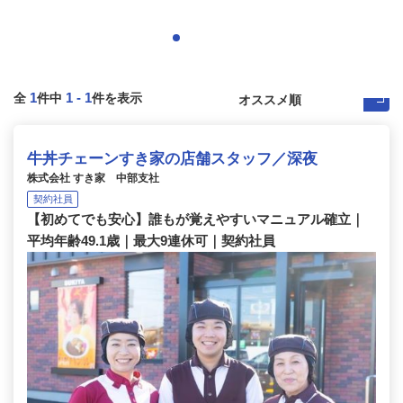
1
1
-
1
全
件中
件を表示
牛丼チェーンすき家の店舗スタッフ／深夜
株式会社 すき家 中部支社
契約社員
【初めてでも安心】誰もが覚えやすいマニュアル確立｜
平均年齢49.1歳｜最大9連休可｜契約社員