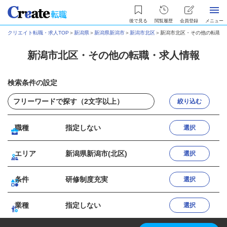
後で見る
閲覧履歴
会員登録
メニュー
クリエイト転職・求人TOP
＞
新潟県
＞
新潟県新潟市
＞
新潟市北区
＞
新潟市北区・その他の転職・
新潟市北区・その他の転職・求人情報
検索条件の設定
絞り込む
職種
指定しない
選択
エリア
新潟県新潟市(北区)
選択
条件
研修制度充実
選択
業種
指定しない
選択