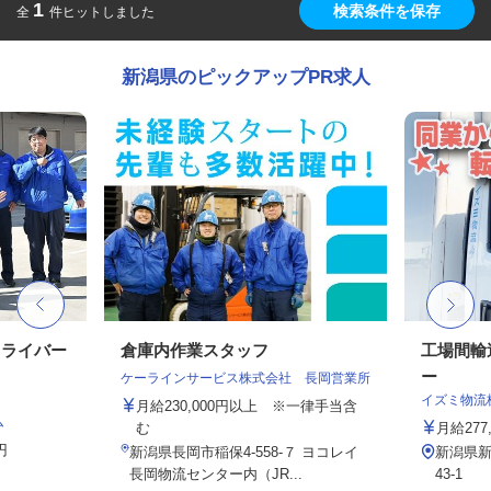
1
検索条件を保存
全
件ヒットしました
新潟県のピックアップPR求人
ドライバー
倉庫内作業スタッフ
工場間輸
ー
ケーラインサービス株式会社 長岡営業所
イズミ物流
月給230,000円以上 ※一律手当含
ム
む
月給277,
円
新潟県長岡市稲保4-558-７ ヨコレイ
新潟県新
長岡物流センター内（JR...
43-1