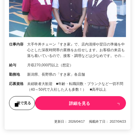
仕事内容
大手牛丼チェーン『すき家』で、店内清掃や翌日の準備を中
心とした深夜時間帯の業務をお任せします。お客様の来店も
落ち着いているので、接客・調理などは少なめです。その…
給与
月収270,000円以上（想定）
勤務地
新潟県、長野県の「すき家」各店舗
応募資格
未経験者大歓迎 ■年齢・転職回数・ブランクなど一切不問
（40～50代で入社した人も多数！） ■高卒以上
詳細を見る
後で見る
更新日： 2026/04/17 掲載終了日： 2027/04/23