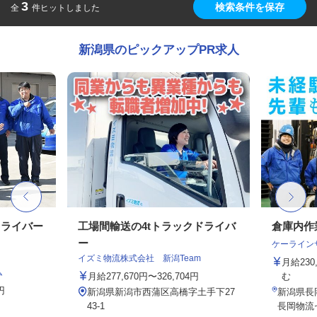
3
検索条件を保存
全
件ヒットしました
新潟県のピックアップPR求人
ドライバー
工場間輸送の4tトラックドライバ
倉庫内作
ー
ケーライン
イズミ物流株式会社 新潟Team
月給23
ム
月給277,670円〜326,704円
む
円
新潟県新潟市西蒲区高橋字土手下27
新潟県長岡
43-1
長岡物流セ