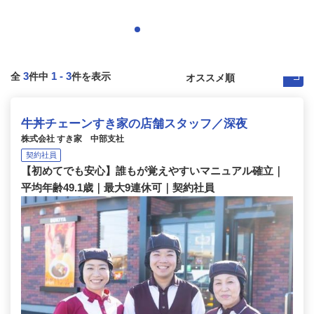
3
1
-
3
全
件中
件を表示
牛丼チェーンすき家の店舗スタッフ／深夜
株式会社 すき家 中部支社
契約社員
【初めてでも安心】誰もが覚えやすいマニュアル確立｜
平均年齢49.1歳｜最大9連休可｜契約社員