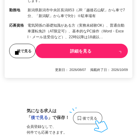
します。
勤務地
新潟県新潟市中央区長潟853（JR「越後石山駅」から車で7
分、「新潟駅」から車で9分）※駐車場有
応募資格
電気関係の基礎知識がある方（実務未経験OK）、普通自動
車運転免許（AT限定可）、基本的なPC操作（Word・Exce
l・メール送受信など）、22時以降は18歳以…
詳細を見る
後で見る
更新日： 2026/08/07 掲載終了日： 2026/10/09
1
気になる求人は
「
後で見る
」で保存！
会員登録なしで、
何件でも応募できます。