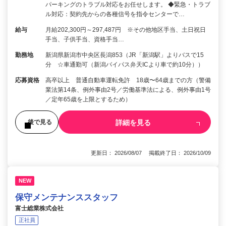
パーキングのトラブル対応をお任せします。 ◆緊急・トラブ
ル対応：契約先からの各種信号を指令センターで…
給与
月給202,300円～297,487円 ※その他地区手当、土日祝日
手当、子供手当、資格手当…
勤務地
新潟県新潟市中央区長潟853（JR「新潟駅」よりバスで15
分 ☆車通勤可（新潟バイパス弁天ICより車で約10分））
応募資格
高卒以上 普通自動車運転免許 18歳〜64歳までの方（警備
業法第14条、例外事由2号／労働基準法による、例外事由1号
／定年65歳を上限とするため）
詳細を見る
後で見る
更新日： 2026/08/07 掲載終了日： 2026/10/09
NEW
保守メンテナンススタッフ
富士総業株式会社
正社員