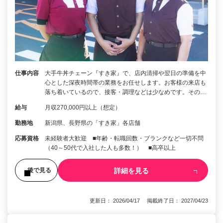
仕事内容
大手牛丼チェーン『すき家』で、店内清掃や翌日の準備を中
心とした深夜時間帯の業務をお任せします。お客様の来店も
落ち着いているので、接客・調理などは少なめです。その…
給与
月収270,000円以上（想定）
勤務地
新潟県、長野県の「すき家」各店舗
応募資格
未経験者大歓迎 ■年齢・転職回数・ブランクなど一切不問
（40～50代で入社した人も多数！） ■高卒以上
詳細を見る
後で見る
更新日： 2026/04/17 掲載終了日： 2027/04/23