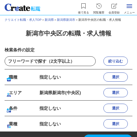
後で見る
閲覧履歴
会員登録
メニュー
クリエイト転職・求人TOP
＞
新潟県
＞
新潟県新潟市
＞
新潟市中央区の転職・求人情報
新潟市中央区の転職・求人情報
検索条件の設定
絞り込む
職種
指定しない
選択
エリア
新潟県新潟市(中央区)
選択
条件
指定しない
選択
業種
指定しない
選択