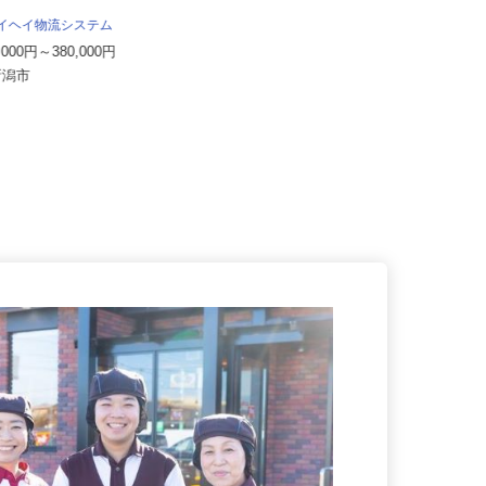
所
月給230,000円以上 ※一律手当含
タイヘイ物流システム
む
0,000円～380,000円
新潟県長岡市稲保4-558-７ ヨコレイ
県新潟市
長岡物流センター内（JR...