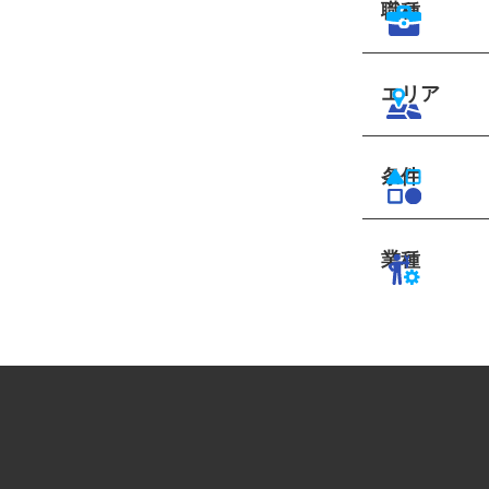
職種
エリア
条件
業種