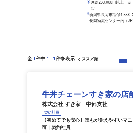
所
月給230,000円以上
株式会社タイヘイ物流システム
む
月給320,000円～380,000円
新潟県長岡市稲保4-558
新潟県新潟市
長岡物流センター内（JR.
全
1
件中
1
-
1
件を表示
牛丼チェーンすき家の店
株式会社 すき家 中部支社
契約社員
【初めてでも安心】誰もが覚えやすいマニュ