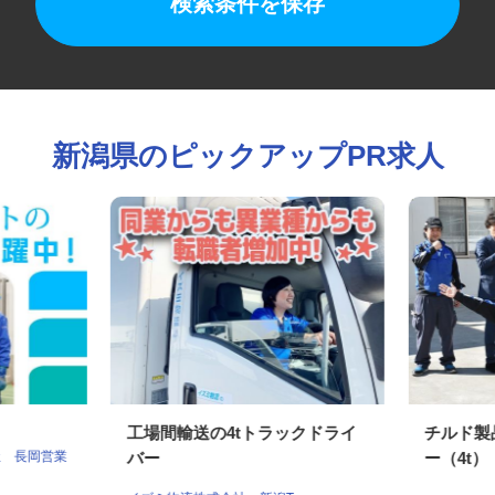
検索条件を保存
新潟県のピックアップPR求人
工場間輸送の4tトラックドライ
チルド
社 長岡営業
バー
ー（4t