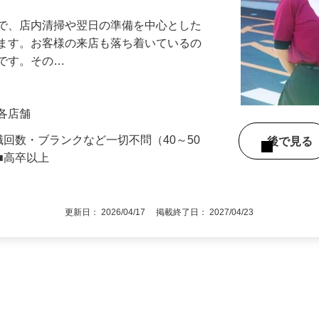
』で、店内清掃や翌日の準備を中心とした
します。お客様の来店も落ち着いているの
めです。その…
」各店舗
職回数・ブランクなど一切不問（40～50
後で見
■高卒以上
更新日： 2026/04/17 掲載終了日： 2027/04/23
1