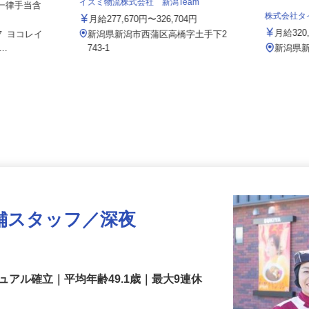
イズミ物流株式会社 新潟Team
 ※一律手当含
株式会社
月給277,670円〜326,704円
月給32
-７ ヨコレイ
新潟県新潟市西蒲区高橋字土手下2
..
743-1
新潟
舗スタッフ／深夜
アル確立｜平均年齢49.1歳｜最大9連休