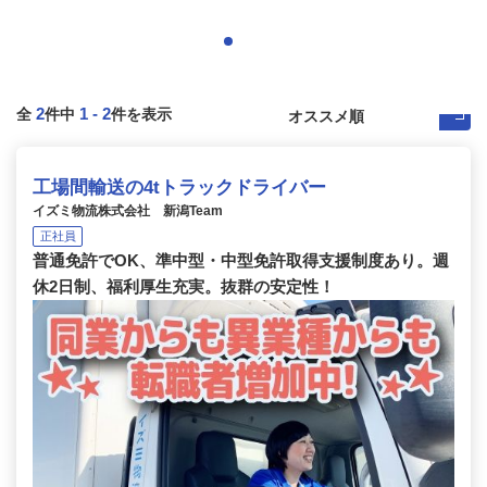
2
1
-
2
全
件中
件を表示
工場間輸送の4tトラックドライバー
イズミ物流株式会社 新潟Team
正社員
普通免許でOK、準中型・中型免許取得支援制度あり。週
休2日制、福利厚生充実。抜群の安定性！