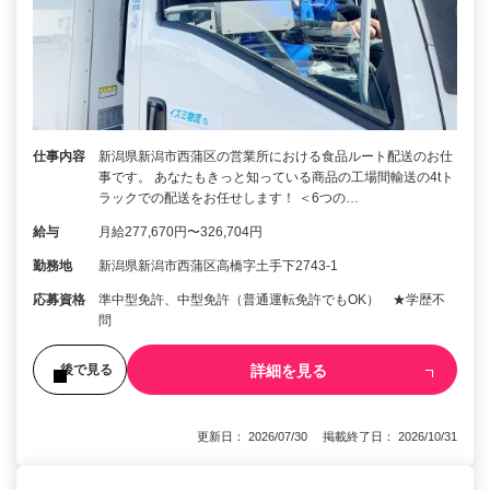
仕事内容
新潟県新潟市西蒲区の営業所における食品ルート配送のお仕
事です。 あなたもきっと知っている商品の工場間輸送の4tト
ラックでの配送をお任せします！ ＜6つの…
給与
月給277,670円〜326,704円
勤務地
新潟県新潟市西蒲区高橋字土手下2743-1
応募資格
準中型免許、中型免許（普通運転免許でもOK） ★学歴不
問
詳細を見る
後で見る
更新日： 2026/07/30 掲載終了日： 2026/10/31