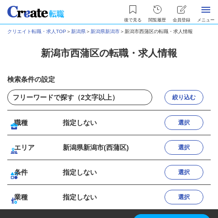
後で見る
閲覧履歴
会員登録
メニュー
クリエイト転職・求人TOP
＞
新潟県
＞
新潟県新潟市
＞
新潟市西蒲区の転職・求人情報
新潟市西蒲区の転職・求人情報
検索条件の設定
絞り込む
職種
指定しない
選択
エリア
新潟県新潟市(西蒲区)
選択
条件
指定しない
選択
業種
指定しない
選択