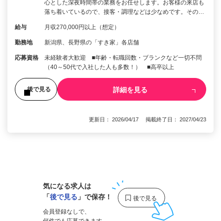
心とした深夜時間帯の業務をお任せします。お客様の来店も
落ち着いているので、接客・調理などは少なめです。その…
給与
月収270,000円以上（想定）
勤務地
新潟県、長野県の「すき家」各店舗
応募資格
未経験者大歓迎 ■年齢・転職回数・ブランクなど一切不問
（40～50代で入社した人も多数！） ■高卒以上
詳細を見る
後で見る
更新日： 2026/04/17 掲載終了日： 2027/04/23
1
気になる求人は
「
後で見る
」で保存！
会員登録なしで、
何件でも応募できます。