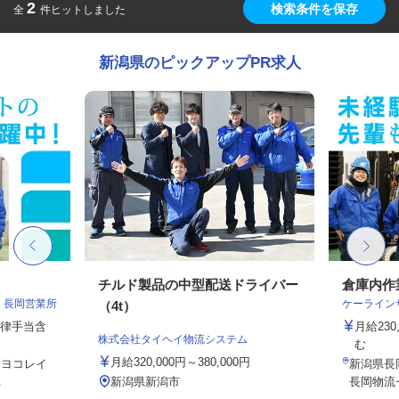
2
検索条件を保存
全
件ヒットしました
新潟県のピックアップPR求人
チルド製品の中型配送ドライバー
倉庫内作
 長岡営業所
ケーライン
（4t）
一律手当含
月給23
株式会社タイヘイ物流システム
む
月給320,000円～380,000円
７ ヨコレイ
新潟県長岡
.
新潟県新潟市
長岡物流セ