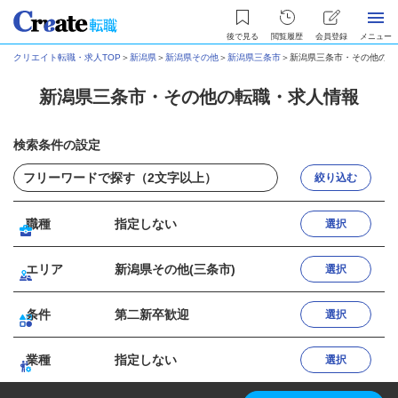
後で見る
閲覧履歴
会員登録
メニュー
クリエイト転職・求人TOP
＞
新潟県
＞
新潟県その他
＞
新潟県三条市
＞
新潟県三条市・その他の転
新潟県三条市・その他の転職・求人情報
検索条件の設定
絞り込む
職種
指定しない
選択
エリア
新潟県その他(三条市)
選択
条件
第二新卒歓迎
選択
業種
指定しない
選択