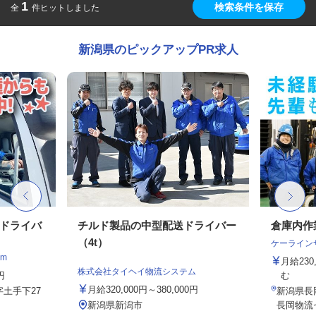
1
検索条件を保存
全
件ヒットしました
新潟県のピックアップPR求人
クドライバ
チルド製品の中型配送ドライバー
倉庫内作
（4t）
ケーライン
m
月給23
株式会社タイヘイ物流システム
円
む
月給320,000円～380,000円
土手下27
新潟県長岡
新潟県新潟市
長岡物流セ