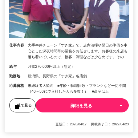
仕事内容
大手牛丼チェーン『すき家』で、店内清掃や翌日の準備を中
心とした深夜時間帯の業務をお任せします。お客様の来店も
落ち着いているので、接客・調理などは少なめです。その…
給与
月収270,000円以上（想定）
勤務地
新潟県、長野県の「すき家」各店舗
応募資格
未経験者大歓迎 ■年齢・転職回数・ブランクなど一切不問
（40～50代で入社した人も多数！） ■高卒以上
詳細を見る
後で見る
更新日： 2026/04/17 掲載終了日： 2027/04/23