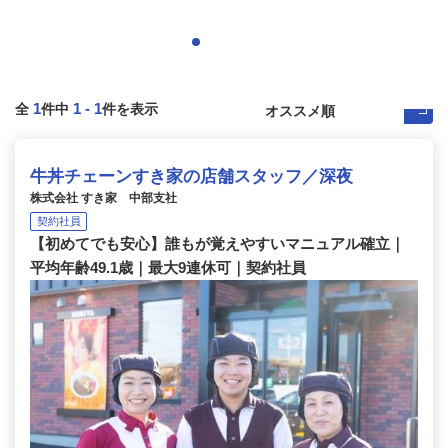
1
1
-
1
全
件中
件を表示
牛丼チェーンすき家の店舗スタッフ／深夜
株式会社 すき家 中部支社
契約社員
【初めてでも安心】誰もが覚えやすいマニュアル確立｜
平均年齢49.1歳｜最大9連休可｜契約社員