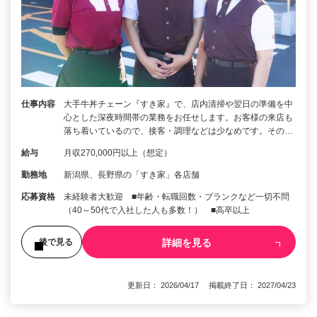
仕事内容
大手牛丼チェーン『すき家』で、店内清掃や翌日の準備を中
心とした深夜時間帯の業務をお任せします。お客様の来店も
落ち着いているので、接客・調理などは少なめです。その…
給与
月収270,000円以上（想定）
勤務地
新潟県、長野県の「すき家」各店舗
応募資格
未経験者大歓迎 ■年齢・転職回数・ブランクなど一切不問
（40～50代で入社した人も多数！） ■高卒以上
詳細を見る
後で見る
更新日： 2026/04/17 掲載終了日： 2027/04/23