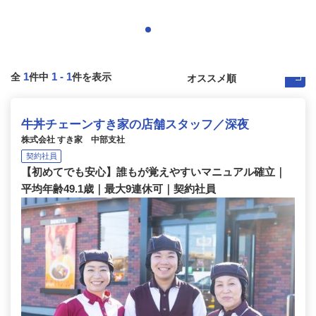
1
1
-
1
全
件中
件を表示
牛丼チェーンすき家の店舗スタッフ／深夜
株式会社 すき家 中部支社
契約社員
【初めてでも安心】誰もが覚えやすいマニュアル確立｜
平均年齢49.1歳｜最大9連休可｜契約社員