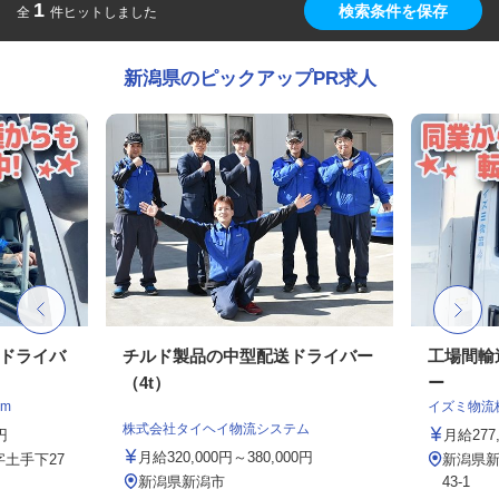
1
検索条件を保存
全
件ヒットしました
新潟県のピックアップPR求人
クドライバ
チルド製品の中型配送ドライバー
工場間輸
（4t）
ー
m
イズミ物流
株式会社タイヘイ物流システム
円
月給277,
月給320,000円～380,000円
土手下27
新潟県新
新潟県新潟市
43-1