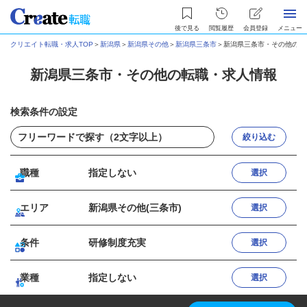
後で見る
閲覧履歴
会員登録
メニュー
クリエイト転職・求人TOP
＞
新潟県
＞
新潟県その他
＞
新潟県三条市
＞
新潟県三条市・その他の転
新潟県三条市・その他の転職・求人情報
検索条件の設定
絞り込む
職種
指定しない
選択
エリア
新潟県その他(三条市)
選択
条件
研修制度充実
選択
業種
指定しない
選択