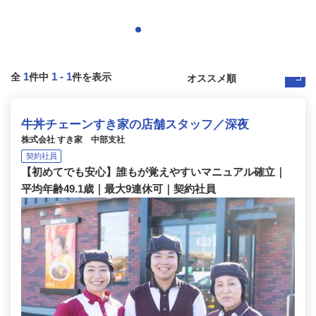
1
1
-
1
全
件中
件を表示
牛丼チェーンすき家の店舗スタッフ／深夜
株式会社 すき家 中部支社
契約社員
【初めてでも安心】誰もが覚えやすいマニュアル確立｜
平均年齢49.1歳｜最大9連休可｜契約社員