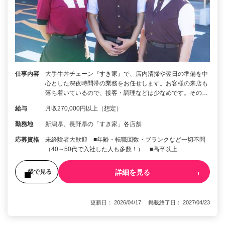
仕事内容
大手牛丼チェーン『すき家』で、店内清掃や翌日の準備を中
心とした深夜時間帯の業務をお任せします。お客様の来店も
落ち着いているので、接客・調理などは少なめです。その…
給与
月収270,000円以上（想定）
勤務地
新潟県、長野県の「すき家」各店舗
応募資格
未経験者大歓迎 ■年齢・転職回数・ブランクなど一切不問
（40～50代で入社した人も多数！） ■高卒以上
詳細を見る
後で見る
更新日： 2026/04/17 掲載終了日： 2027/04/23