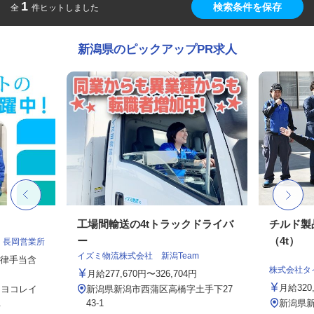
1
検索条件を保存
全
件ヒットしました
新潟県のピックアップPR求人
工場間輸送の4tトラックドライバ
チルド製
ー
（4t）
 長岡営業所
イズミ物流株式会社 新潟Team
一律手当含
株式会社タ
月給277,670円〜326,704円
月給320,
７ ヨコレイ
新潟県新潟市西蒲区高橋字土手下27
.
43-1
新潟県