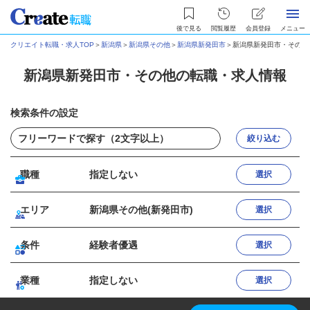
後で見る
閲覧履歴
会員登録
メニュー
クリエイト転職・求人TOP
＞
新潟県
＞
新潟県その他
＞
新潟県新発田市
＞
新潟県新発田市・その他
新潟県新発田市・その他の転職・求人情報
検索条件の設定
絞り込む
職種
指定しない
選択
エリア
新潟県その他(新発田市)
選択
条件
経験者優遇
選択
業種
指定しない
選択