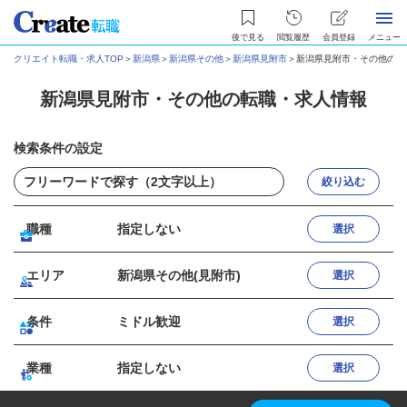
後で見る
閲覧履歴
会員登録
メニュー
クリエイト転職・求人TOP
＞
新潟県
＞
新潟県その他
＞
新潟県見附市
＞
新潟県見附市・その他の転
新潟県見附市・その他の転職・求人情報
検索条件の設定
絞り込む
職種
指定しない
選択
エリア
新潟県その他(見附市)
選択
条件
ミドル歓迎
選択
業種
指定しない
選択