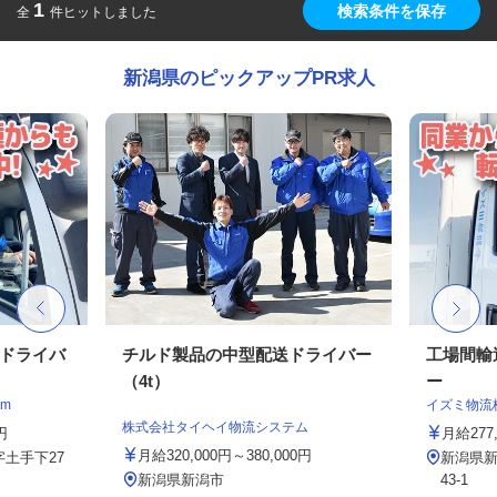
1
検索条件を保存
全
件ヒットしました
新潟県のピックアップPR求人
クドライバ
チルド製品の中型配送ドライバー
工場間輸
（4t）
ー
m
イズミ物流
株式会社タイヘイ物流システム
円
月給277,
月給320,000円～380,000円
土手下27
新潟県新
新潟県新潟市
43-1