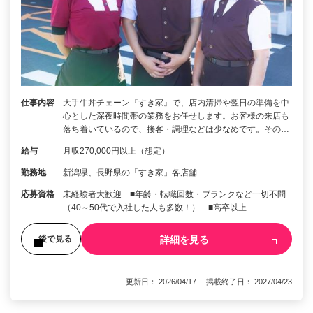
仕事内容
大手牛丼チェーン『すき家』で、店内清掃や翌日の準備を中
心とした深夜時間帯の業務をお任せします。お客様の来店も
落ち着いているので、接客・調理などは少なめです。その…
給与
月収270,000円以上（想定）
勤務地
新潟県、長野県の「すき家」各店舗
応募資格
未経験者大歓迎 ■年齢・転職回数・ブランクなど一切不問
（40～50代で入社した人も多数！） ■高卒以上
詳細を見る
後で見る
更新日： 2026/04/17 掲載終了日： 2027/04/23