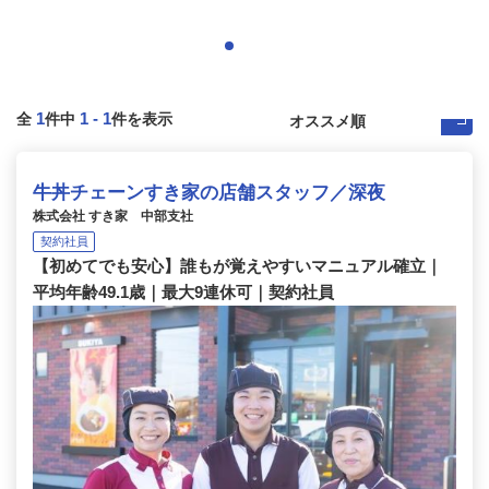
1
1
-
1
全
件中
件を表示
牛丼チェーンすき家の店舗スタッフ／深夜
株式会社 すき家 中部支社
契約社員
【初めてでも安心】誰もが覚えやすいマニュアル確立｜
平均年齢49.1歳｜最大9連休可｜契約社員