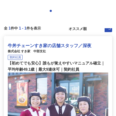
1
1
-
1
全
件中
件を表示
牛丼チェーンすき家の店舗スタッフ／深夜
株式会社 すき家 中部支社
契約社員
【初めてでも安心】誰もが覚えやすいマニュアル確立｜
平均年齢49.1歳｜最大9連休可｜契約社員