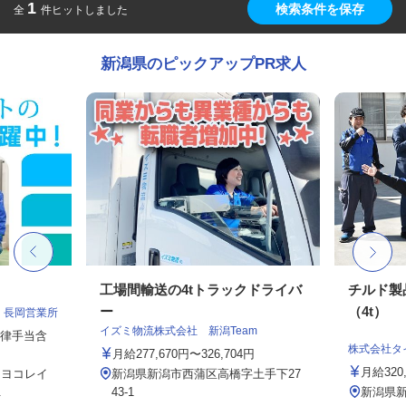
1
検索条件を保存
全
件ヒットしました
新潟県のピックアップPR求人
工場間輸送の4tトラックドライバ
チルド製
ー
（4t）
 長岡営業所
イズミ物流株式会社 新潟Team
一律手当含
株式会社タ
月給277,670円〜326,704円
月給320,
７ ヨコレイ
新潟県新潟市西蒲区高橋字土手下27
.
43-1
新潟県