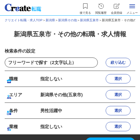
後で見る
閲覧履歴
会員登録
メニュー
クリエイト転職・求人TOP
＞
新潟県
＞
新潟県その他
＞
新潟県五泉市
＞
新潟県五泉市・その他の転
新潟県五泉市・その他の転職・求人情報
検索条件の設定
絞り込む
職種
指定しない
選択
エリア
新潟県その他(五泉市)
選択
条件
男性活躍中
選択
業種
指定しない
選択