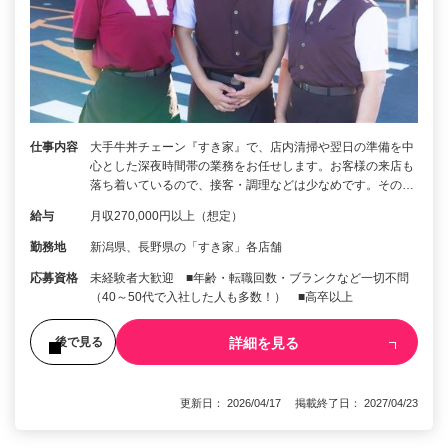
仕事内容
大手牛丼チェーン『すき家』で、店内清掃や翌日の準備を中
心とした深夜時間帯の業務をお任せします。お客様の来店も
落ち着いているので、接客・調理などは少なめです。その…
給与
月収270,000円以上（想定）
勤務地
新潟県、長野県の「すき家」各店舗
応募資格
未経験者大歓迎 ■年齢・転職回数・ブランクなど一切不問
（40～50代で入社した人も多数！） ■高卒以上
詳細を見る
後で見る
更新日： 2026/04/17 掲載終了日： 2027/04/23