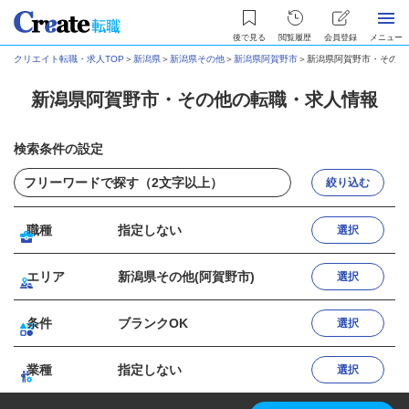
後で見る
閲覧履歴
会員登録
メニュー
クリエイト転職・求人TOP
＞
新潟県
＞
新潟県その他
＞
新潟県阿賀野市
＞
新潟県阿賀野市・その他
新潟県阿賀野市・その他の転職・求人情報
検索条件の設定
絞り込む
職種
指定しない
選択
エリア
新潟県その他(阿賀野市)
選択
条件
ブランクOK
選択
業種
指定しない
選択