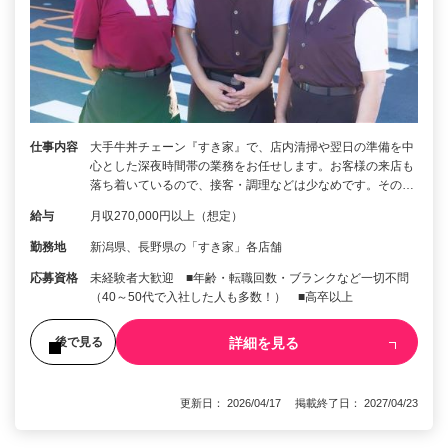
仕事内容
大手牛丼チェーン『すき家』で、店内清掃や翌日の準備を中
心とした深夜時間帯の業務をお任せします。お客様の来店も
落ち着いているので、接客・調理などは少なめです。その…
給与
月収270,000円以上（想定）
勤務地
新潟県、長野県の「すき家」各店舗
応募資格
未経験者大歓迎 ■年齢・転職回数・ブランクなど一切不問
（40～50代で入社した人も多数！） ■高卒以上
詳細を見る
後で見る
更新日： 2026/04/17 掲載終了日： 2027/04/23