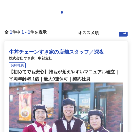
1
1
-
1
全
件中
件を表示
牛丼チェーンすき家の店舗スタッフ／深夜
株式会社 すき家 中部支社
契約社員
【初めてでも安心】誰もが覚えやすいマニュアル確立｜
平均年齢49.1歳｜最大9連休可｜契約社員