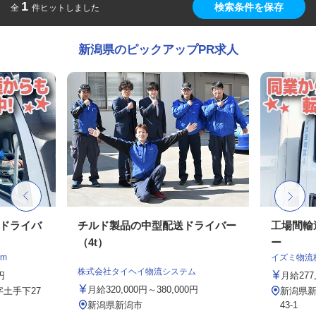
1
検索条件を保存
全
件ヒットしました
新潟県のピックアップPR求人
クドライバ
チルド製品の中型配送ドライバー
工場間輸
（4t）
ー
m
イズミ物流
株式会社タイヘイ物流システム
円
月給277,
月給320,000円～380,000円
土手下27
新潟県新
新潟県新潟市
43-1