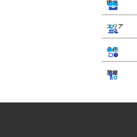
職種
エリア
条件
業種