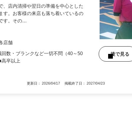
』で、店内清掃や翌日の準備を中心とした
します。お客様の来店も落ち着いているの
めです。その…
」各店舗
職回数・ブランクなど一切不問（40～50
後で見
■高卒以上
更新日： 2026/04/17 掲載終了日： 2027/04/23
1