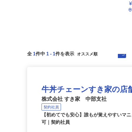
全
1
件中
1
-
1
件を表示
牛丼チェーンすき家の店
株式会社 すき家 中部支社
契約社員
【初めてでも安心】誰もが覚えやすいマニュ
可｜契約社員