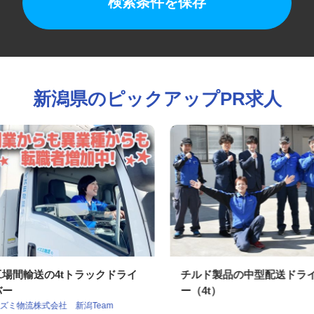
検索条件を保存
新潟県のピックアップPR求人
工場間輸送の4tトラックドライ
チルド製品の中型配送ド
バー
ー（4t）