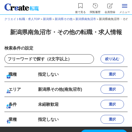
後で見る
閲覧履歴
会員登録
メニュー
クリエイト転職・求人TOP
＞
新潟県
＞
新潟県その他
＞
新潟県南魚沼市
＞
新潟県南魚沼市・その他
新潟県南魚沼市・その他の転職・求人情報
検索条件の設定
絞り込む
職種
指定しない
選択
エリア
新潟県その他(南魚沼市)
選択
条件
未経験歓迎
選択
業種
指定しない
選択