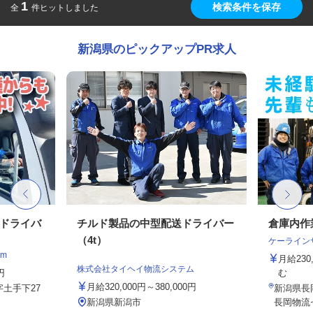
1
検索条件を保存
全
件ヒットしました
新潟県のピックアップPR求人
クドライバ
チルド製品の中型配送ドライバー
倉庫内作
（4t）
ケーライン
m
月給23
株式会社タイヘイ物流システム
円
む
月給320,000円～380,000円
土手下27
新潟県長岡
新潟県新潟市
長岡物流セ