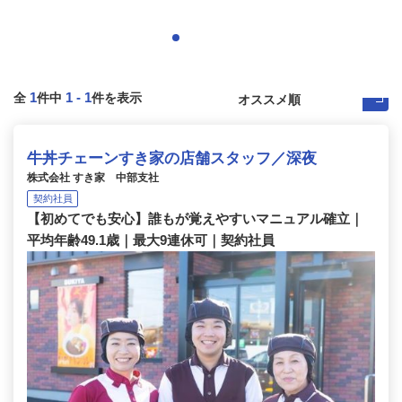
1
1
-
1
全
件中
件を表示
牛丼チェーンすき家の店舗スタッフ／深夜
株式会社 すき家 中部支社
契約社員
【初めてでも安心】誰もが覚えやすいマニュアル確立｜
平均年齢49.1歳｜最大9連休可｜契約社員