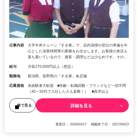
仕事内容
大手牛丼チェーン『すき家』で、店内清掃や翌日の準備を中
心とした深夜時間帯の業務をお任せします。お客様の来店も
落ち着いているので、接客・調理などは少なめです。その…
給与
月収270,000円以上（想定）
勤務地
新潟県、長野県の「すき家」各店舗
応募資格
未経験者大歓迎 ■年齢・転職回数・ブランクなど一切不問
（40～50代で入社した人も多数！） ■高卒以上
詳細を見る
後で見る
更新日： 2026/04/17 掲載終了日： 2027/04/23