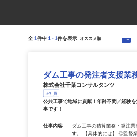
全
1
件中
1
-
1
件を表示
ダム工事の発注者支援業
株式会社千葉コンサルタンツ
正社員
公共工事で地域に貢献！年齢不問／経験
事です！
仕事内容
ダム工事の積算業務・発注