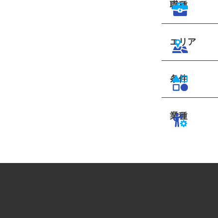
職種
エリア
条件
業種