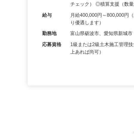
す。 【具体的には】 ◎監
チェック） ◎積算支援（数
給与
月給400,000円～800,
り優遇します）
勤務地
富山県砺波市、愛知県新城
応募資格
1級または2級土木施工管理
上あれば尚可）