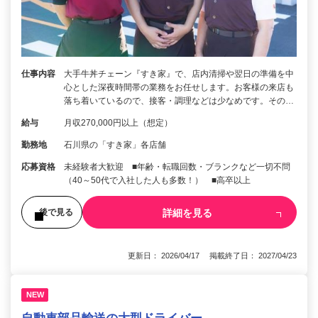
仕事内容
大手牛丼チェーン『すき家』で、店内清掃や翌日の準備を中
心とした深夜時間帯の業務をお任せします。お客様の来店も
落ち着いているので、接客・調理などは少なめです。その…
給与
月収270,000円以上（想定）
勤務地
石川県の「すき家」各店舗
応募資格
未経験者大歓迎 ■年齢・転職回数・ブランクなど一切不問
（40～50代で入社した人も多数！） ■高卒以上
詳細を見る
後で見る
更新日： 2026/04/17 掲載終了日： 2027/04/23
NEW