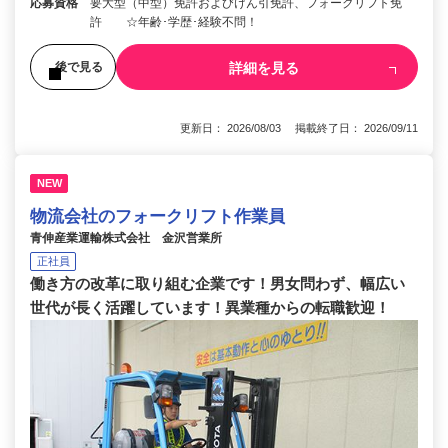
応募資格
要大型（中型）免許およびけん引免許、フォークリフト免
許 ☆年齢･学歴･経験不問！
詳細を見る
後で見る
更新日： 2026/08/03 掲載終了日： 2026/09/11
NEW
物流会社のフォークリフト作業員
青伸産業運輸株式会社 金沢営業所
正社員
働き方の改革に取り組む企業です！男女問わず、幅広い
世代が長く活躍しています！異業種からの転職歓迎！