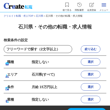
後で見る
閲覧履歴
会員登録
メニュー
クリエイト転職・求人TOP
＞
石川県
＞
石川県・その他の転職・求人情報
石川県・その他の転職・求人情報
検索条件の設定
絞り込む
職種
指定しない
選択
エリア
石川県(すべて)
選択
条件
月給 15万円以上
選択
業種
指定しない
選択