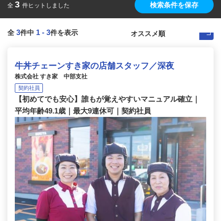
3
検索条件を保存
全
件ヒットしました
3
1
-
3
全
件中
件を表示
牛丼チェーンすき家の店舗スタッフ／深夜
株式会社 すき家 中部支社
契約社員
【初めてでも安心】誰もが覚えやすいマニュアル確立｜
平均年齢49.1歳｜最大9連休可｜契約社員