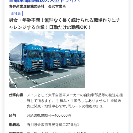
自動車部品輸送の大型ドライバー
青伸産業運輸株式会社 金沢営業所
正社員
男女・年齢不問！無理なく長く続けられる職場作りにチ
ャレンジする企業！日勤だけの勤務OK！
仕事内容
メインとして大手自動車メーカーの自動車部品等の輸送を担
当して頂きます。 手積み・手降ろしはありません！ ※輸送
先は関東・地場中心です｡同ルートの往復や2･3…
給与
月給300,000円〜400,000円
勤務地
石川県金沢市専光寺町二27番地1