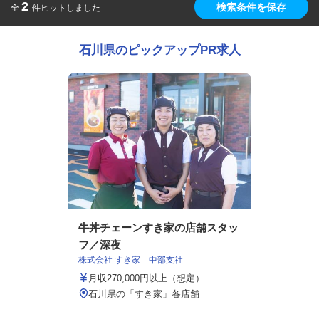
2
検索条件を保存
全
件ヒットしました
石川県のピックアップPR求人
牛丼チェーンすき家の店舗スタッ
フ／深夜
株式会社 すき家 中部支社
月収270,000円以上（想定）
石川県の「すき家」各店舗