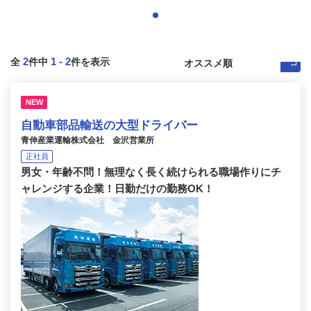
2
1
-
2
全
件中
件を表示
NEW
自動車部品輸送の大型ドライバー
青伸産業運輸株式会社 金沢営業所
正社員
男女・年齢不問！無理なく長く続けられる職場作りにチ
ャレンジする企業！日勤だけの勤務OK！