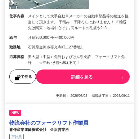
仕事内容
メインとして大手自動車メーカーの自動車部品等の輸送を担
当して頂きます。 手積み・手降ろしはありません！ ※輸送
先は関東・地場中心です｡同ルートの往復や2･3…
給与
月給300,000円〜400,000円
勤務地
石川県金沢市専光寺町二27番地1
応募資格
要大型（中型）免許およびけん引免許、フォークリフト免
許 ☆年齢･学歴･経験不問！
詳細を見る
後で見る
更新日： 2026/08/03 掲載終了日： 2026/09/11
NEW
物流会社のフォークリフト作業員
青伸産業運輸株式会社 金沢営業所
正社員