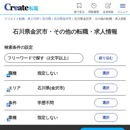
後で見る
閲覧履歴
会員登録
メニュー
クリエイト転職・求人TOP
＞
石川県
＞
石川県金沢市
＞
石川県金沢市・その他の転職・求人情報
石川県金沢市・その他の転職・求人情報
検索条件の設定
絞り込む
職種
指定しない
選択
エリア
石川県(金沢市)
選択
条件
学歴不問
選択
業種
指定しない
選択