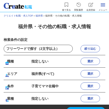
後で見る
閲覧履歴
会員登録
メニュー
クリエイト転職・求人TOP
＞
福井県
＞
福井県・その他の転職・求人情報
福井県・その他の転職・求人情報
検索条件の設定
絞り込む
職種
指定しない
選択
エリア
福井県(すべて)
選択
条件
子育てママ在籍中
選択
業種
指定しない
選択