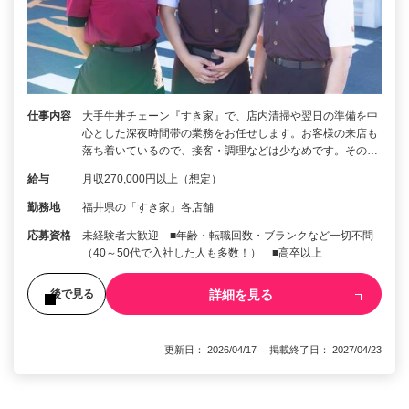
仕事内容
大手牛丼チェーン『すき家』で、店内清掃や翌日の準備を中
心とした深夜時間帯の業務をお任せします。お客様の来店も
落ち着いているので、接客・調理などは少なめです。その…
給与
月収270,000円以上（想定）
勤務地
福井県の「すき家」各店舗
応募資格
未経験者大歓迎 ■年齢・転職回数・ブランクなど一切不問
（40～50代で入社した人も多数！） ■高卒以上
詳細を見る
後で見る
更新日： 2026/04/17 掲載終了日： 2027/04/23