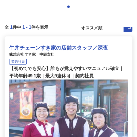
1
1
-
1
全
件中
件を表示
牛丼チェーンすき家の店舗スタッフ／深夜
株式会社 すき家 中部支社
契約社員
【初めてでも安心】誰もが覚えやすいマニュアル確立｜
平均年齢49.1歳｜最大9連休可｜契約社員