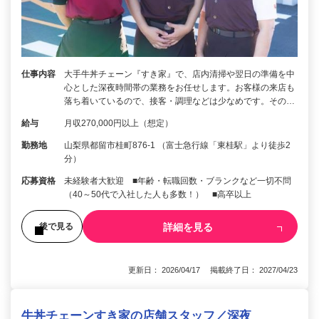
仕事内容
大手牛丼チェーン『すき家』で、店内清掃や翌日の準備を中
心とした深夜時間帯の業務をお任せします。お客様の来店も
落ち着いているので、接客・調理などは少なめです。その…
給与
月収270,000円以上（想定）
勤務地
山梨県都留市桂町876-1 （富士急行線「東桂駅」より徒歩2
分）
応募資格
未経験者大歓迎 ■年齢・転職回数・ブランクなど一切不問
（40～50代で入社した人も多数！） ■高卒以上
詳細を見る
後で見る
更新日： 2026/04/17 掲載終了日： 2027/04/23
牛丼チェーンすき家の店舗スタッフ／深夜