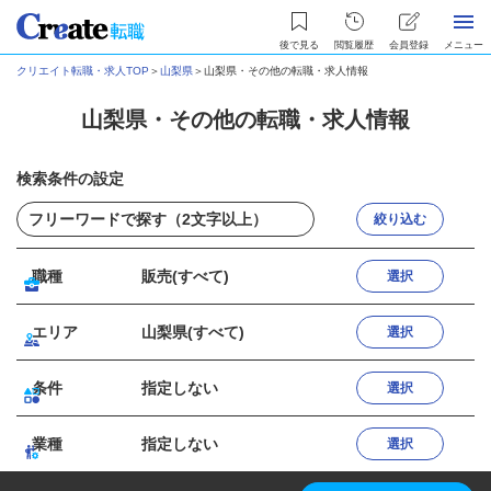
後で見る
閲覧履歴
会員登録
メニュー
クリエイト転職・求人TOP
＞
山梨県
＞
山梨県・その他の転職・求人情報
山梨県・その他の転職・求人情報
検索条件の設定
絞り込む
職種
販売(すべて)
選択
エリア
山梨県(すべて)
選択
条件
指定しない
選択
業種
指定しない
選択