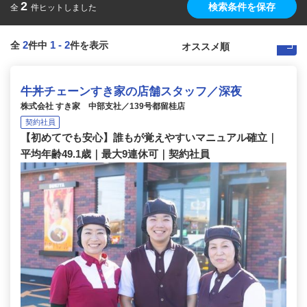
2
検索条件を保存
全
件ヒットしました
2
1
-
2
全
件中
件を表示
牛丼チェーンすき家の店舗スタッフ／深夜
株式会社 すき家 中部支社／139号都留桂店
契約社員
【初めてでも安心】誰もが覚えやすいマニュアル確立｜
平均年齢49.1歳｜最大9連休可｜契約社員