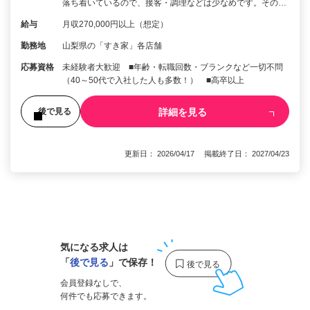
落ち着いているので、接客・調理などは少なめです。その…
給与
月収270,000円以上（想定）
勤務地
山梨県の「すき家」各店舗
応募資格
未経験者大歓迎 ■年齢・転職回数・ブランクなど一切不問
（40～50代で入社した人も多数！） ■高卒以上
詳細を見る
後で見る
更新日： 2026/04/17 掲載終了日： 2027/04/23
1
気になる求人は
「
後で見る
」で保存！
会員登録なしで、
何件でも応募できます。