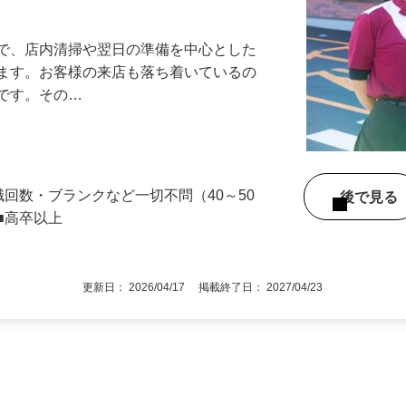
アル確立｜平均年齢49.1歳｜最大9連休
』で、店内清掃や翌日の準備を中心とした
します。お客様の来店も落ち着いているの
めです。その…
職回数・ブランクなど一切不問（40～50
後で見
■高卒以上
更新日： 2026/04/17 掲載終了日： 2027/04/23