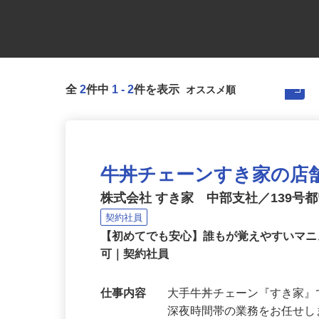
全
2
件中
1
-
2
件を表示
牛丼チェーンすき家の店
株式会社 すき家 中部支社／139号
契約社員
【初めてでも安心】誰もが覚えやすいマニュ
可｜契約社員
仕事内容
大手牛丼チェーン『すき家