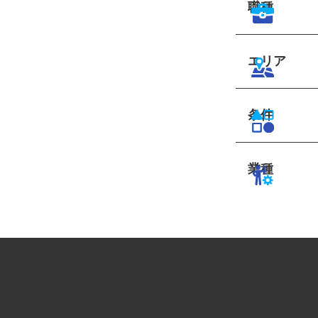
職種
エリア
条件
業種