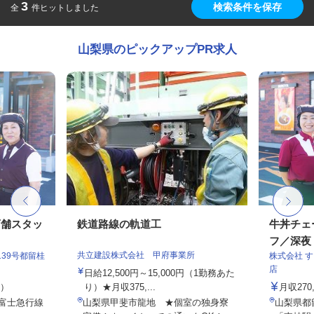
3
検索条件を保存
全
件ヒットしました
山梨県のピックアップPR求人
店舗スタッ
鉄道路線の軌道工
牛丼チェ
フ／深夜
共立建設株式会社 甲府事業所
39号都留桂
株式会社 
店
日給12,500円～15,000円（1勤務あた
定）
り）★月収375,...
月収27
（富士急行線
山梨県甲斐市龍地 ★個室の独身寮
山梨県都留