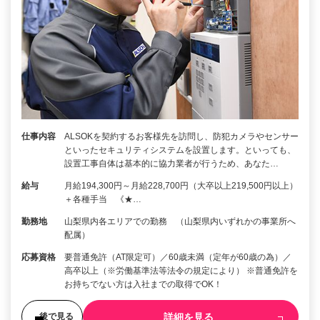
仕事内容
ALSOKを契約するお客様先を訪問し、防犯カメラやセンサー
といったセキュリティシステムを設置します。といっても、
設置工事自体は基本的に協力業者が行うため、あなた…
給与
月給194,300円～月給228,700円（大卒以上219,500円以上）
＋各種手当 《★…
勤務地
山梨県内各エリアでの勤務 （山梨県内いずれかの事業所へ
配属）
応募資格
要普通免許（AT限定可）／60歳未満（定年が60歳の為）／
高卒以上（※労働基準法等法令の規定により） ※普通免許を
お持ちでない方は入社までの取得でOK！
詳細を見る
後で見る