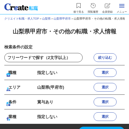
後で見る
閲覧履歴
会員登録
メニュー
クリエイト転職・求人TOP
＞
山梨県
＞
山梨県甲府市
＞
山梨県甲府市・その他の転職・求人情報
山梨県甲府市・その他の転職・求人情報
検索条件の設定
絞り込む
職種
指定しない
選択
エリア
山梨県(甲府市)
選択
条件
賞与あり
選択
業種
指定しない
選択