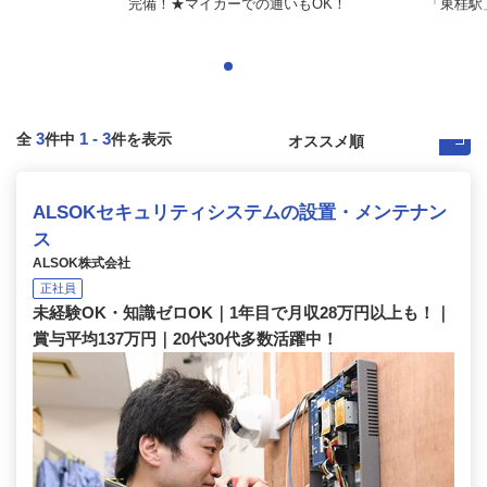
完備！★マイカーでの通いもOK！
「東桂駅
3
1
-
3
全
件中
件を表示
ALSOKセキュリティシステムの設置・メンテナン
ス
ALSOK株式会社
正社員
未経験OK・知識ゼロOK｜1年目で月収28万円以上も！｜
賞与平均137万円｜20代30代多数活躍中！