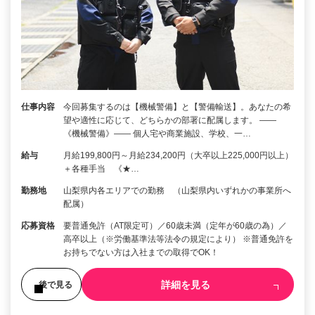
仕事内容
今回募集するのは【機械警備】と【警備輸送】。あなたの希
望や適性に応じて、どちらかの部署に配属します。 ――
《機械警備》―― 個人宅や商業施設、学校、一…
給与
月給199,800円～月給234,200円（大卒以上225,000円以上）
＋各種手当 《★…
勤務地
山梨県内各エリアでの勤務 （山梨県内いずれかの事業所へ
配属）
応募資格
要普通免許（AT限定可）／60歳未満（定年が60歳の為）／
高卒以上（※労働基準法等法令の規定により） ※普通免許を
お持ちでない方は入社までの取得でOK！
詳細を見る
後で見る