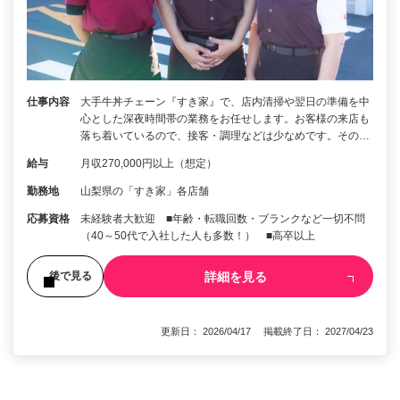
仕事内容
大手牛丼チェーン『すき家』で、店内清掃や翌日の準備を中
心とした深夜時間帯の業務をお任せします。お客様の来店も
落ち着いているので、接客・調理などは少なめです。その…
給与
月収270,000円以上（想定）
勤務地
山梨県の「すき家」各店舗
応募資格
未経験者大歓迎 ■年齢・転職回数・ブランクなど一切不問
（40～50代で入社した人も多数！） ■高卒以上
詳細を見る
後で見る
更新日： 2026/04/17 掲載終了日： 2027/04/23
1