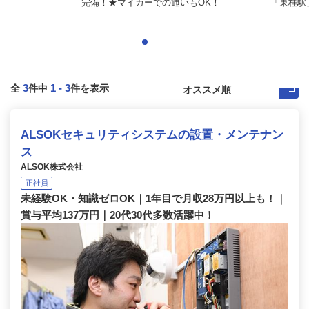
完備！★マイカーでの通いもOK！
「東桂駅
3
1
-
3
全
件中
件を表示
ALSOKセキュリティシステムの設置・メンテナン
ス
ALSOK株式会社
正社員
未経験OK・知識ゼロOK｜1年目で月収28万円以上も！｜
賞与平均137万円｜20代30代多数活躍中！