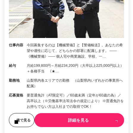
仕事内容
今回募集するのは【機械警備】と【警備輸送】。あなたの希
望や適性に応じて、どちらかの部署に配属します。 ――
《機械警備》―― 個人宅や商業施設、学校、一…
給与
月給199,800円～月給234,200円（大卒以上225,000円以上）
＋各種手当 《★…
勤務地
山梨県内各エリアでの勤務 （山梨県内いずれかの事業所へ
配属）
応募資格
要普通免許（AT限定可）／60歳未満（定年が60歳の為）／
高卒以上（※労働基準法等法令の規定により） ※普通免許を
お持ちでない方は入社までの取得でOK！
詳細を見る
後で見る