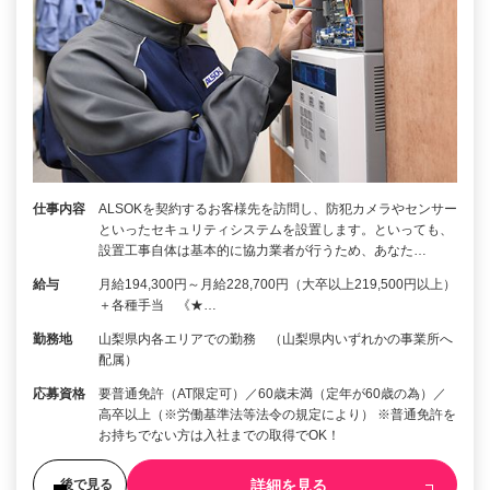
仕事内容
ALSOKを契約するお客様先を訪問し、防犯カメラやセンサー
といったセキュリティシステムを設置します。といっても、
設置工事自体は基本的に協力業者が行うため、あなた…
給与
月給194,300円～月給228,700円（大卒以上219,500円以上）
＋各種手当 《★…
勤務地
山梨県内各エリアでの勤務 （山梨県内いずれかの事業所へ
配属）
応募資格
要普通免許（AT限定可）／60歳未満（定年が60歳の為）／
高卒以上（※労働基準法等法令の規定により） ※普通免許を
お持ちでない方は入社までの取得でOK！
詳細を見る
後で見る