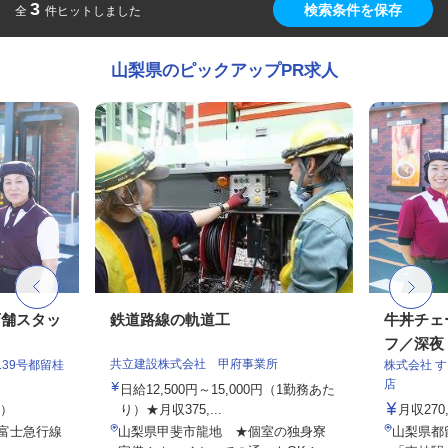
3
検索条件を保存
全
件ヒットしました
山梨県のピックアップPR求人
店舗スタッ
鉄道路線の軌道工
牛丼チェ
フ／深夜
共立建設株式会社 甲府事業所
39号都留桂
株式会社 
店
日給12,500円～15,000円（1勤務あた
定）
り）★月収375,...
月収27
（富士急行線
山梨県甲斐市龍地 ★個室の独身寮
山梨県都留