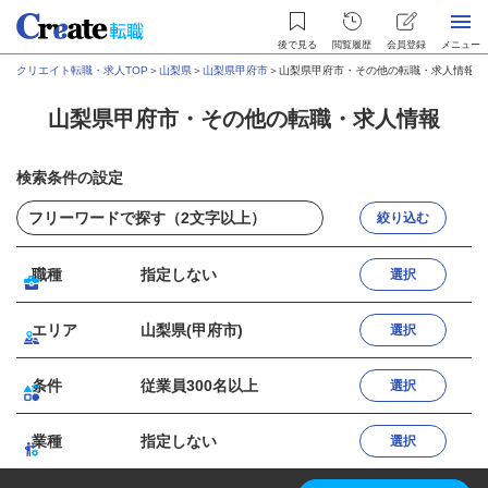
後で見る
閲覧履歴
会員登録
メニュー
クリエイト転職・求人TOP
＞
山梨県
＞
山梨県甲府市
＞
山梨県甲府市・その他の転職・求人情報
山梨県甲府市・その他の転職・求人情報
検索条件の設定
絞り込む
職種
指定しない
選択
エリア
山梨県(甲府市)
選択
条件
従業員300名以上
選択
業種
指定しない
選択