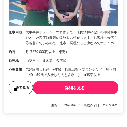
仕事内容
大手牛丼チェーン『すき家』で、店内清掃や翌日の準備を中
心とした深夜時間帯の業務をお任せします。お客様の来店も
落ち着いているので、接客・調理などは少なめです。その…
給与
月収270,000円以上（想定）
勤務地
山梨県の「すき家」各店舗
応募資格
未経験者大歓迎 ■年齢・転職回数・ブランクなど一切不問
（40～50代で入社した人も多数！） ■高卒以上
詳細を見る
後で見る
更新日： 2026/04/17 掲載終了日： 2027/04/23
1