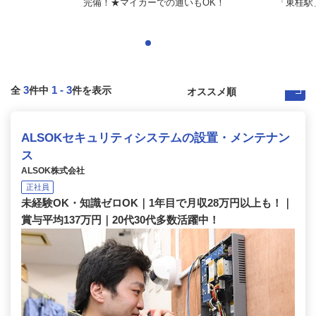
完備！★マイカーでの通いもOK！
「東桂駅
3
1
-
3
全
件中
件を表示
ALSOKセキュリティシステムの設置・メンテナン
ス
ALSOK株式会社
正社員
未経験OK・知識ゼロOK｜1年目で月収28万円以上も！｜
賞与平均137万円｜20代30代多数活躍中！