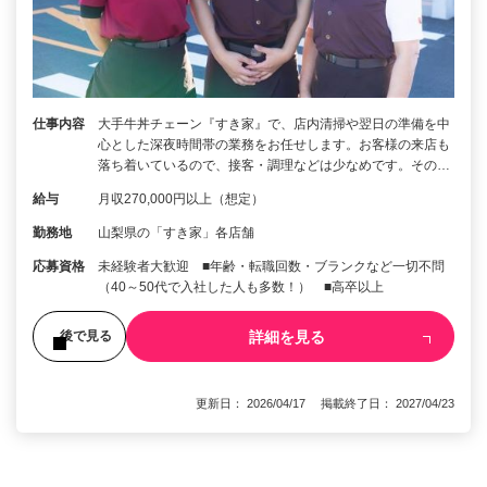
仕事内容
大手牛丼チェーン『すき家』で、店内清掃や翌日の準備を中
心とした深夜時間帯の業務をお任せします。お客様の来店も
落ち着いているので、接客・調理などは少なめです。その…
給与
月収270,000円以上（想定）
勤務地
山梨県の「すき家」各店舗
応募資格
未経験者大歓迎 ■年齢・転職回数・ブランクなど一切不問
（40～50代で入社した人も多数！） ■高卒以上
詳細を見る
後で見る
更新日： 2026/04/17 掲載終了日： 2027/04/23
1