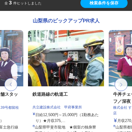
3
検索条件を保存
全
件ヒットしました
山梨県のピックアップPR求人
店舗スタッ
鉄道路線の軌道工
牛丼チェ
フ／深夜
共立建設株式会社 甲府事業所
39号都留桂
株式会社 
店
日給12,500円～15,000円（1勤務あた
定）
り）★月収375,...
月収27
（富士急行線
山梨県甲斐市龍地 ★個室の独身寮
山梨県都留