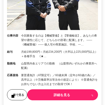
仕事内容
今回募集するのは【機械警備】と【警備輸送】。あなたの希
望や適性に応じて、どちらかの部署に配属します。 ――
《機械警備》―― 個人宅や商業施設、学校、一…
給与
月給199,800円～月給234,200円（大卒以上225,000円以上）
＋各種手当 《★…
勤務地
山梨県内各エリアでの勤務 （山梨県内いずれかの事業所へ
配属）
応募資格
要普通免許（AT限定可）／60歳未満（定年が60歳の為）／
高卒以上（※労働基準法等法令の規定により） ※普通免許を
お持ちでない方は入社までの取得でOK！
詳細を見る
後で見る