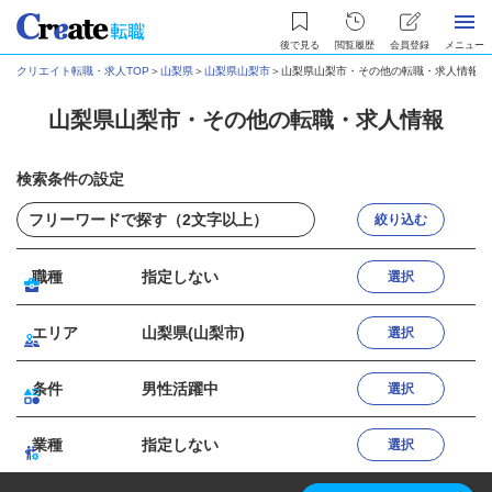
後で見る
閲覧履歴
会員登録
メニュー
クリエイト転職・求人TOP
＞
山梨県
＞
山梨県山梨市
＞
山梨県山梨市・その他の転職・求人情報
山梨県山梨市・その他の転職・求人情報
検索条件の設定
絞り込む
職種
指定しない
選択
エリア
山梨県(山梨市)
選択
条件
男性活躍中
選択
業種
指定しない
選択