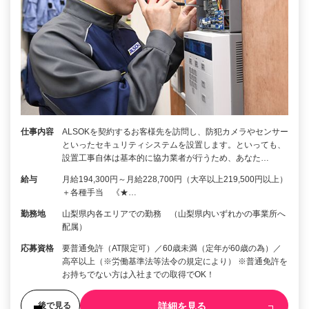
仕事内容
ALSOKを契約するお客様先を訪問し、防犯カメラやセンサー
といったセキュリティシステムを設置します。といっても、
設置工事自体は基本的に協力業者が行うため、あなた…
給与
月給194,300円～月給228,700円（大卒以上219,500円以上）
＋各種手当 《★…
勤務地
山梨県内各エリアでの勤務 （山梨県内いずれかの事業所へ
配属）
応募資格
要普通免許（AT限定可）／60歳未満（定年が60歳の為）／
高卒以上（※労働基準法等法令の規定により） ※普通免許を
お持ちでない方は入社までの取得でOK！
詳細を見る
後で見る