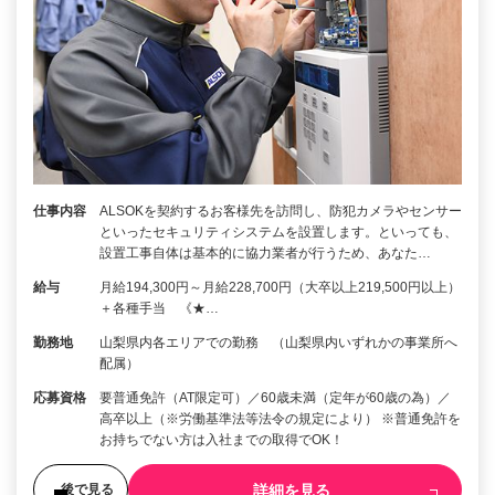
仕事内容
ALSOKを契約するお客様先を訪問し、防犯カメラやセンサー
といったセキュリティシステムを設置します。といっても、
設置工事自体は基本的に協力業者が行うため、あなた…
給与
月給194,300円～月給228,700円（大卒以上219,500円以上）
＋各種手当 《★…
勤務地
山梨県内各エリアでの勤務 （山梨県内いずれかの事業所へ
配属）
応募資格
要普通免許（AT限定可）／60歳未満（定年が60歳の為）／
高卒以上（※労働基準法等法令の規定により） ※普通免許を
お持ちでない方は入社までの取得でOK！
詳細を見る
後で見る