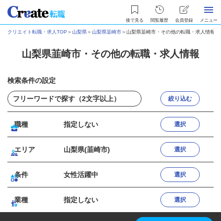
後で見る
閲覧履歴
会員登録
メニュー
クリエイト転職・求人TOP
＞
山梨県
＞
山梨県韮崎市
＞
山梨県韮崎市・その他の転職・求人情報
山梨県韮崎市・その他の転職・求人情報
検索条件の設定
絞り込む
職種
指定しない
選択
エリア
山梨県(韮崎市)
選択
条件
女性活躍中
選択
業種
指定しない
選択