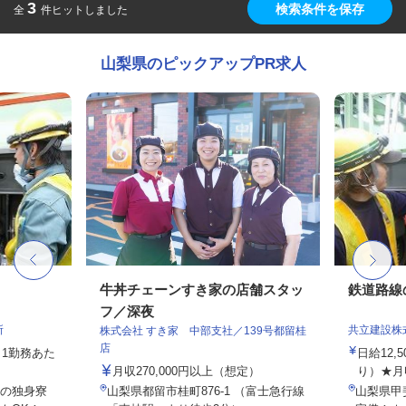
3
検索条件を保存
全
件ヒットしました
山梨県のピックアップPR求人
牛丼チェーンすき家の店舗スタッ
鉄道路線
フ／深夜
所
共立建設株
株式会社 すき家 中部支社／139号都留桂
店
円（1勤務あた
日給12,
月収270,000円以上（想定）
り）★月収3
の独身寮
山梨県都留市桂町876-1 （富士急行線
山梨県甲