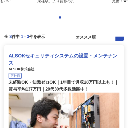
もOK！
「東桂駅」より徒歩2分）
完備！★
3
1
-
3
全
件中
件を表示
ALSOKセキュリティシステムの設置・メンテナン
ス
ALSOK株式会社
正社員
未経験OK・知識ゼロOK｜1年目で月収28万円以上も！｜
賞与平均137万円｜20代30代多数活躍中！