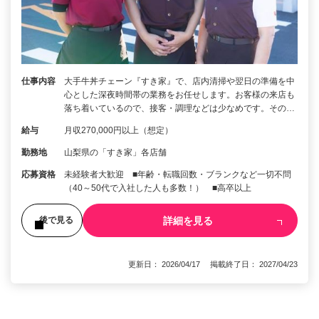
仕事内容
大手牛丼チェーン『すき家』で、店内清掃や翌日の準備を中
心とした深夜時間帯の業務をお任せします。お客様の来店も
落ち着いているので、接客・調理などは少なめです。その…
給与
月収270,000円以上（想定）
勤務地
山梨県の「すき家」各店舗
応募資格
未経験者大歓迎 ■年齢・転職回数・ブランクなど一切不問
（40～50代で入社した人も多数！） ■高卒以上
詳細を見る
後で見る
更新日： 2026/04/17 掲載終了日： 2027/04/23
1