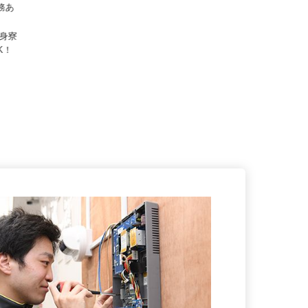
1勤務あ
独身寮
OK！