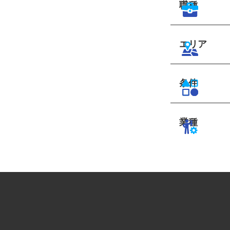
職種
エリア
条件
業種