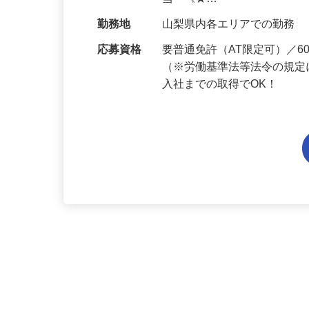
給与
月給199,800円～月給234,
当 《★…
勤務地
山梨県内各エリアでの勤務
応募資格
要普通免許（AT限定可）／
（※労働基準法等法令の規定
入社までの取得でOK！