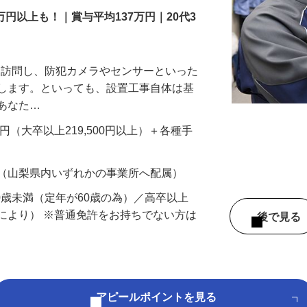
万円以上も！｜賞与平均137万円｜20代3
先を訪問し、防犯カメラやセンサーといった
置します。といっても、設置工事自体は基
、あなた…
700円（大卒以上219,500円以上）＋各種手
 （山梨県内いずれかの事業所へ配属）
60歳未満（定年が60歳の為）／高卒以上
により） ※普通免許をお持ちでない方は
後で見