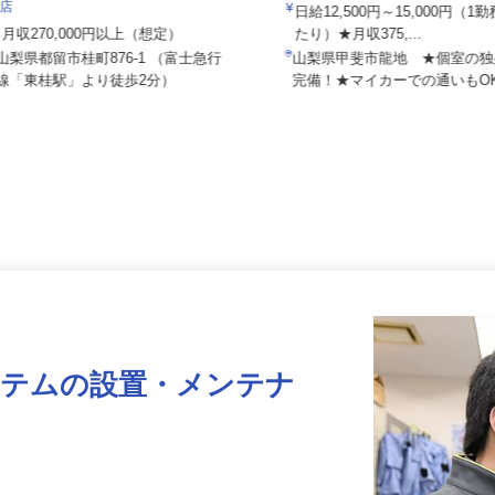
共立建設株式会社 甲府事業所
株式会社 すき家 中部支社／139号都留
桂店
日給12,500円～15,000円（
月収270,000円以上（想定）
たり）★月収375,...
山梨県都留市桂町876-1 （富士急行
山梨県甲斐市龍地 ★個室の
線「東桂駅」より徒歩2分）
完備！★マイカーでの通いも
ステムの設置・メンテナ