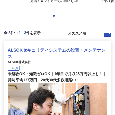
完備！★マイカーでの通いもOK！
「東桂駅
3
1
-
3
全
件中
件を表示
ALSOKセキュリティシステムの設置・メンテナン
ス
ALSOK株式会社
正社員
未経験OK・知識ゼロOK｜1年目で月収28万円以上も！｜
賞与平均137万円｜20代30代多数活躍中！