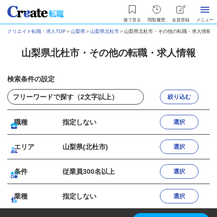
後で見る
閲覧履歴
会員登録
メニュー
クリエイト転職・求人TOP
＞
山梨県
＞
山梨県北杜市
＞
山梨県北杜市・その他の転職・求人情報
山梨県北杜市・その他の転職・求人情報
検索条件の設定
絞り込む
職種
指定しない
選択
エリア
山梨県(北杜市)
選択
条件
従業員300名以上
選択
業種
指定しない
選択