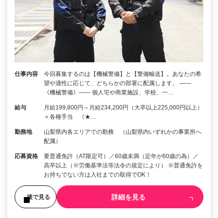
仕事内容
今回募集するのは【機械警備】と【警備輸送】。あなたの希
望や適性に応じて、どちらかの部署に配属します。 ――
《機械警備》―― 個人宅や商業施設、学校、一…
給与
月給199,800円～月給234,200円（大卒以上225,000円以上）
＋各種手当 《★…
勤務地
山梨県内各エリアでの勤務 （山梨県内いずれかの事業所へ
配属）
応募資格
要普通免許（AT限定可）／60歳未満（定年が60歳の為）／
高卒以上（※労働基準法等法令の規定により） ※普通免許を
お持ちでない方は入社までの取得でOK！
詳細を見る
後で見る