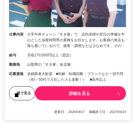
仕事内容
大手牛丼チェーン『すき家』で、店内清掃や翌日の準備を中
心とした深夜時間帯の業務をお任せします。お客様の来店も
落ち着いているので、接客・調理などは少なめです。その…
給与
月収270,000円以上（想定）
勤務地
山梨県の「すき家」各店舗
応募資格
未経験者大歓迎 ■年齢・転職回数・ブランクなど一切不問
（40～50代で入社した人も多数！） ■高卒以上
詳細を見る
後で見る
更新日： 2026/04/17 掲載終了日： 2027/04/23
1