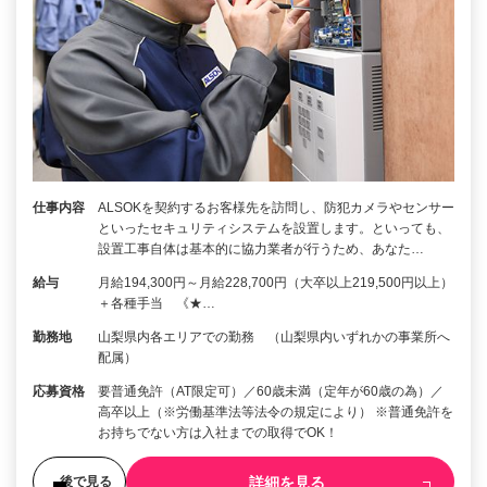
仕事内容
ALSOKを契約するお客様先を訪問し、防犯カメラやセンサー
といったセキュリティシステムを設置します。といっても、
設置工事自体は基本的に協力業者が行うため、あなた…
給与
月給194,300円～月給228,700円（大卒以上219,500円以上）
＋各種手当 《★…
勤務地
山梨県内各エリアでの勤務 （山梨県内いずれかの事業所へ
配属）
応募資格
要普通免許（AT限定可）／60歳未満（定年が60歳の為）／
高卒以上（※労働基準法等法令の規定により） ※普通免許を
お持ちでない方は入社までの取得でOK！
詳細を見る
後で見る