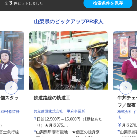
3
検索条件を保存
全
件ヒットしました
山梨県のピックアップPR求人
店舗スタッ
鉄道路線の軌道工
牛丼チェ
フ／深夜
共立建設株式会社 甲府事業所
39号都留桂
株式会社 
店
日給12,500円～15,000円（1勤務あた
定）
り）★月収375,...
月収27
（富士急行線
山梨県甲斐市龍地 ★個室の独身寮
山梨県都留