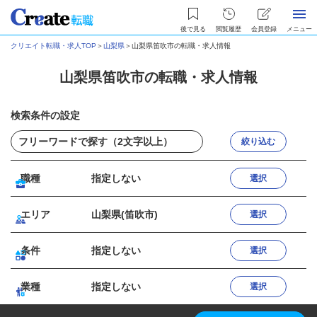
後で見る
閲覧履歴
会員登録
メニュー
クリエイト転職・求人TOP
＞
山梨県
＞
山梨県笛吹市の転職・求人情報
山梨県笛吹市の転職・求人情報
検索条件の設定
絞り込む
職種
指定しない
選択
エリア
山梨県(笛吹市)
選択
条件
指定しない
選択
業種
指定しない
選択