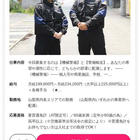
仕事内容
今回募集するのは【機械警備】と【警備輸送】。あなたの希
望や適性に応じて、どちらかの部署に配属します。 ――
《機械警備》―― 個人宅や商業施設、学校、一…
給与
月給199,800円～月給234,200円（大卒以上225,000円以上）
＋各種手当 《★…
勤務地
山梨県内各エリアでの勤務 （山梨県内いずれかの事業所へ
配属）
応募資格
要普通免許（AT限定可）／60歳未満（定年が60歳の為）／
高卒以上（※労働基準法等法令の規定により） ※普通免許を
お持ちでない方は入社までの取得でOK！