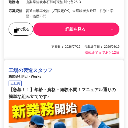
勤務地
山梨県笛吹市石和町東油川北畠26-3
応募資格
普通自動車免許（AT限定OK）未経験者大歓迎 性別・学
歴・職歴不問
詳細を見る
後で見る
更新日： 2026/07/29 掲載終了日： 2026/08/19
掲載終了まであと12日
工場の製造スタッフ
株式会社Pal・Works
正社員
【急募！！】年齢・資格・経験不問！マニュアル通りの
簡単な組み立てです♪