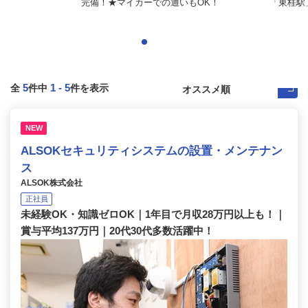
完備！★マイカーでの通いもOK！
「東桂駅
5
1
-
5
全
件中
件を表示
NEW
ALSOKセキュリティシステムの設置・メンテナン
ス
ALSOK株式会社
正社員
未経験OK・知識ゼロOK｜1年目で月収28万円以上も！｜
賞与平均137万円｜20代30代多数活躍中！