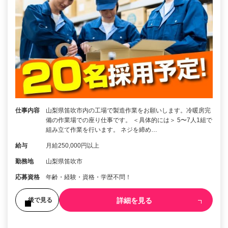
仕事内容
山梨県笛吹市内の工場で製造作業をお願いします。冷暖房完
備の作業場での座り仕事です。 ＜具体的には＞ 5〜7人1組で
組み立て作業を行います。 ネジを締め…
給与
月給250,000円以上
勤務地
山梨県笛吹市
応募資格
年齢・経験・資格・学歴不問！
詳細を見る
後で見る