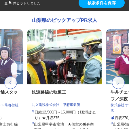
5
検索条件を保存
全
件ヒットしました
山梨県のピックアップPR求人
店舗スタッ
鉄道路線の軌道工
牛丼チェ
フ／深夜
共立建設株式会社 甲府事業所
39号都留桂
株式会社 
店
日給12,500円～15,000円（1勤務あた
定）
り）★月収375,...
月収27
（富士急行線
山梨県甲斐市龍地 ★個室の独身寮
山梨県都留