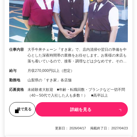
仕事内容
大手牛丼チェーン『すき家』で、店内清掃や翌日の準備を中
心とした深夜時間帯の業務をお任せします。お客様の来店も
落ち着いているので、接客・調理などは少なめです。その…
給与
月収270,000円以上（想定）
勤務地
山梨県の「すき家」各店舗
応募資格
未経験者大歓迎 ■年齢・転職回数・ブランクなど一切不問
（40～50代で入社した人も多数！） ■高卒以上
詳細を見る
後で見る
更新日： 2026/04/17 掲載終了日： 2027/04/23