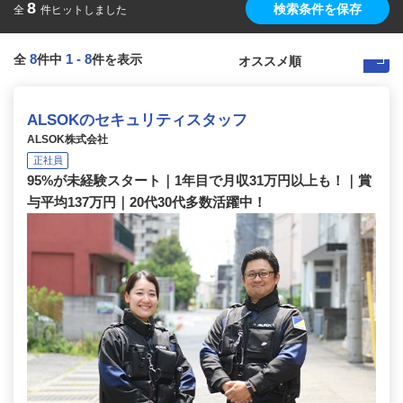
8
検索条件を保存
全
件ヒットしました
8
1
-
8
全
件中
件を表示
ALSOKのセキュリティスタッフ
ALSOK株式会社
正社員
95%が未経験スタート｜1年目で月収31万円以上も！｜賞
与平均137万円｜20代30代多数活躍中！