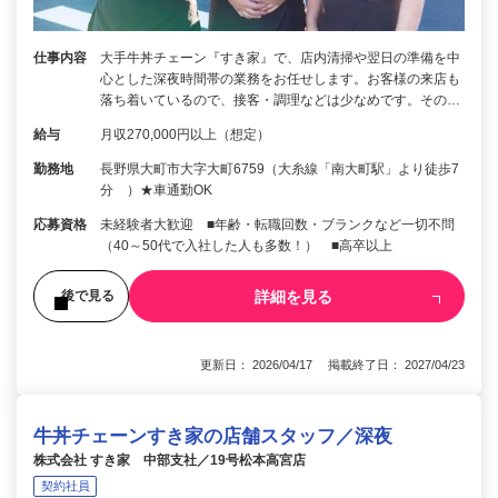
仕事内容
大手牛丼チェーン『すき家』で、店内清掃や翌日の準備を中
心とした深夜時間帯の業務をお任せします。お客様の来店も
落ち着いているので、接客・調理などは少なめです。その…
給与
月収270,000円以上（想定）
勤務地
長野県大町市大字大町6759（大糸線「南大町駅」より徒歩7
分 ）★車通勤OK
応募資格
未経験者大歓迎 ■年齢・転職回数・ブランクなど一切不問
（40～50代で入社した人も多数！） ■高卒以上
詳細を見る
後で見る
更新日： 2026/04/17 掲載終了日： 2027/04/23
牛丼チェーンすき家の店舗スタッフ／深夜
株式会社 すき家 中部支社／19号松本高宮店
契約社員