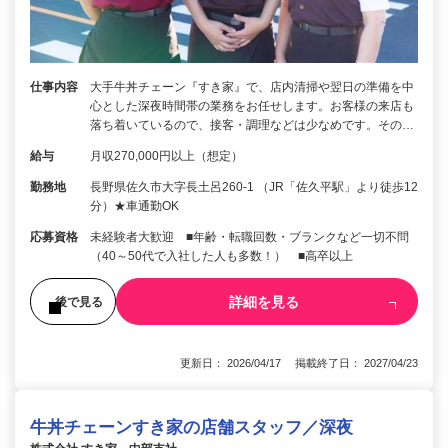
仕事内容
大手牛丼チェーン『すき家』で、店内清掃や翌日の準備を中
心とした深夜時間帯の業務をお任せします。お客様の来店も
落ち着いているので、接客・調理などは少なめです。その…
給与
月収270,000円以上（想定）
勤務地
長野県佐久市大字長土呂260-1 （JR「佐久平駅」より徒歩12
分）★車通勤OK
応募資格
未経験者大歓迎 ■年齢・転職回数・ブランクなど一切不問
（40～50代で入社した人も多数！） ■高卒以上
詳細を見る
後で見る
更新日： 2026/04/17 掲載終了日： 2027/04/23
牛丼チェーンすき家の店舗スタッフ／深夜