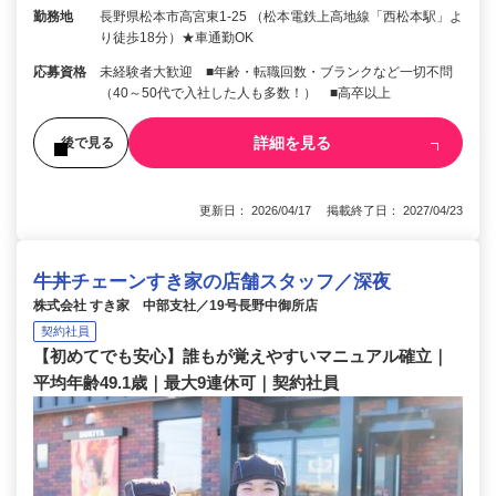
勤務地
長野県松本市高宮東1-25 （松本電鉄上高地線「西松本駅」よ
り徒歩18分）★車通勤OK
応募資格
未経験者大歓迎 ■年齢・転職回数・ブランクなど一切不問
（40～50代で入社した人も多数！） ■高卒以上
詳細を見る
後で見る
更新日： 2026/04/17 掲載終了日： 2027/04/23
牛丼チェーンすき家の店舗スタッフ／深夜
株式会社 すき家 中部支社／19号長野中御所店
契約社員
【初めてでも安心】誰もが覚えやすいマニュアル確立｜
平均年齢49.1歳｜最大9連休可｜契約社員