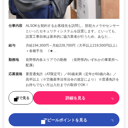
仕事内容
ALSOKを契約するお客様先を訪問し、防犯カメラやセンサー
といったセキュリティシステムを設置します。といっても、
設置工事自体は基本的に協力業者が行うため、あなた…
給与
月給194,300円～月給228,700円（大卒以上219,500円以上）
＋各種手当 《★…
勤務地
長野県内各エリアでの勤務 （長野県内いずれかの事業所へ
配属）
応募資格
要普通免許（AT限定可）／60歳未満（定年が60歳の為）／
高卒以上（※労働基準法等法令の規定により） ※普通免許を
お持ちでない方は入社までの取得でOK！
詳細を見る
後で見る
アピールポイントを見る