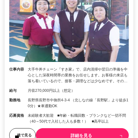
仕事内容
大手牛丼チェーン『すき家』で、店内清掃や翌日の準備を中
心とした深夜時間帯の業務をお任せします。お客様の来店も
落ち着いているので、接客・調理などは少なめです。その…
給与
月収270,000円以上（想定）
勤務地
長野県長野市中御所4-3-4 （北しなの線「長野駅」より徒歩1
0分）★車通勤OK
応募資格
未経験者大歓迎 ■年齢・転職回数・ブランクなど一切不問
（40～50代で入社した人も多数！） ■高卒以上
詳細を見る
後で見る