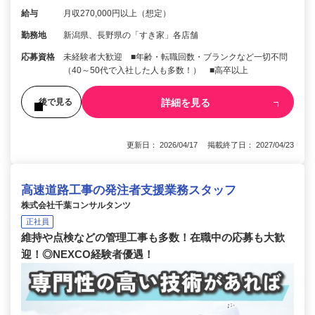
給与
月収270,000円以上（想定）
勤務地
新潟県、長野県の「すき家」各店舗
応募資格
未経験者大歓迎 ■年齢・転職回数・ブランクなど一切不問
（40～50代で入社した人も多数！） ■高卒以上
詳細を見る
後で見る
更新日： 2026/04/17 掲載終了日： 2027/04/23
高速道路工事の発注者支援業務スタッフ
株式会社千葉コンサルタンツ
正社員
維持や点検などの管理工事も多数！在職中の応募も大歓
迎！◎NEXCO経験者優遇！