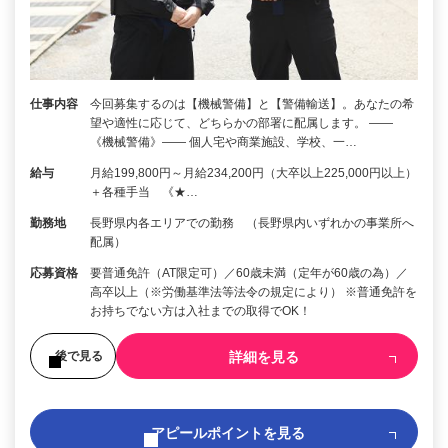
仕事内容
今回募集するのは【機械警備】と【警備輸送】。あなたの希
望や適性に応じて、どちらかの部署に配属します。 ――
《機械警備》―― 個人宅や商業施設、学校、一…
給与
月給199,800円～月給234,200円（大卒以上225,000円以上）
＋各種手当 《★…
勤務地
長野県内各エリアでの勤務 （長野県内いずれかの事業所へ
配属）
応募資格
要普通免許（AT限定可）／60歳未満（定年が60歳の為）／
高卒以上（※労働基準法等法令の規定により） ※普通免許を
お持ちでない方は入社までの取得でOK！
詳細を見る
後で見る
アピールポイントを見る