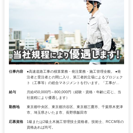
仕事内容
●高速道路工事の積算業務・発注業務・施工管理全般。 ●発
注者と受注者との間に入り、第三者的立場によるプロジェク
ト（工事等）の総合マネジメントを行います。「工事が…
給与
月給450,000円～800,000円（経験・資格・年齢に応じ、当
社規程により優遇します）
勤務地
東京都中央区、東京都渋谷区、東京都三鷹市、千葉県木更津
市、埼玉県さいたま市、長野県飯田市
応募資格
1級または2級土木施工管理技士資格者。技術士、RCCM等の
資格あれば尚可。