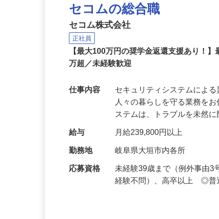
セコムの総合職
セコム株式会社
正社員
【最大100万円の奨学金返還支援あり！】
万超／未経験歓迎
仕事内容
セキュリティシステムによ
人々の暮らしを守る業務をお
ステムは、トラブルを未然
給与
月給239,800円以上
勤務地
岐阜県大垣市内各所
応募資格
未経験39歳まで（例外事由
経験不問）、高卒以上 ◎普