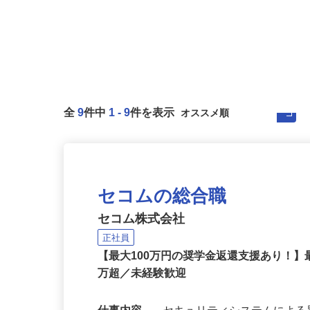
全
9
件中
1
-
9
件を表示
セコムの総合職
セコム株式会社
正社員
【最大100万円の奨学金返還支援あり！】
万超／未経験歓迎