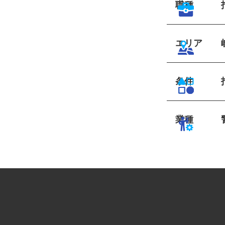
職種
エリア
条件
業種