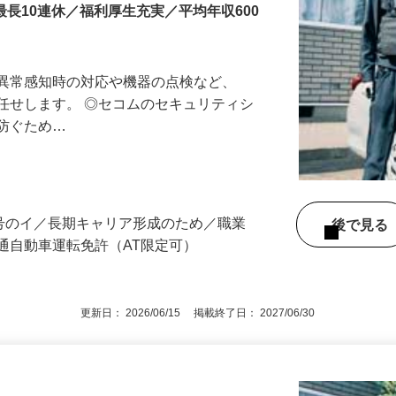
最長10連休／福利厚生充実／平均年収600
る異常感知時の対応や機器の点検など、
任せします。 ◎セコムのセキュリティシ
に防ぐため…
3号のイ／長期キャリア形成のため／職業
後で見
通自動車運転免許（AT限定可）
更新日： 2026/06/15 掲載終了日： 2027/06/30