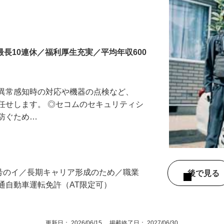
最長10連休／福利厚生充実／平均年収600
る異常感知時の対応や機器の点検など、
任せします。 ◎セコムのセキュリティシ
に防ぐため…
3号のイ／長期キャリア形成のため／職業
後で見
通自動車運転免許（AT限定可）