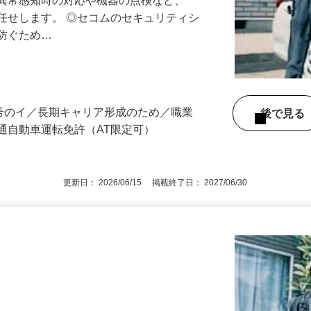
る異常感知時の対応や機器の点検など、
任せします。 ◎セコムのセキュリティシ
に防ぐため…
3号のイ／長期キャリア形成のため／職業
後で見
通自動車運転免許（AT限定可）
更新日： 2026/06/15 掲載終了日： 2027/06/30