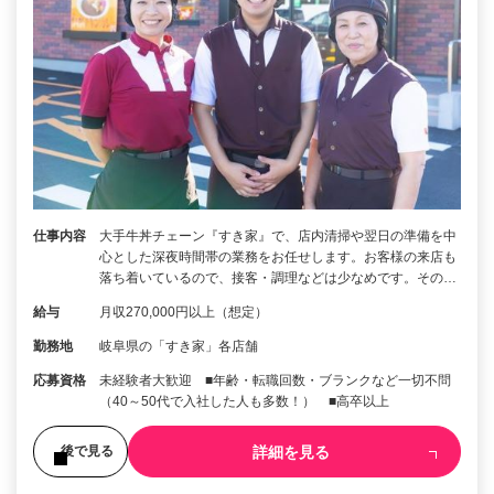
仕事内容
大手牛丼チェーン『すき家』で、店内清掃や翌日の準備を中
心とした深夜時間帯の業務をお任せします。お客様の来店も
落ち着いているので、接客・調理などは少なめです。その…
給与
月収270,000円以上（想定）
勤務地
岐阜県の「すき家」各店舗
応募資格
未経験者大歓迎 ■年齢・転職回数・ブランクなど一切不問
（40～50代で入社した人も多数！） ■高卒以上
詳細を見る
後で見る