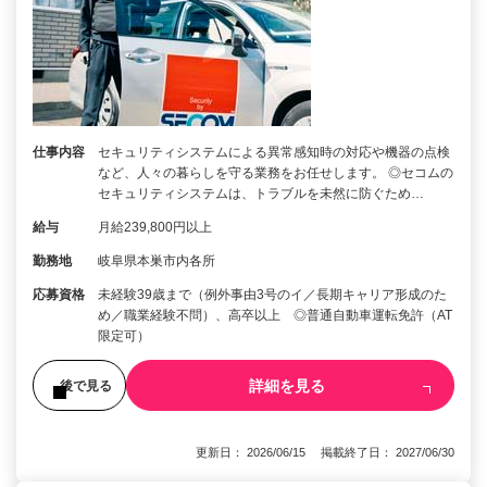
仕事内容
セキュリティシステムによる異常感知時の対応や機器の点検
など、人々の暮らしを守る業務をお任せします。 ◎セコムの
セキュリティシステムは、トラブルを未然に防ぐため…
給与
月給239,800円以上
勤務地
岐阜県本巣市内各所
応募資格
未経験39歳まで（例外事由3号のイ／長期キャリア形成のた
め／職業経験不問）、高卒以上 ◎普通自動車運転免許（AT
限定可）
詳細を見る
後で見る
更新日： 2026/06/15 掲載終了日： 2027/06/30