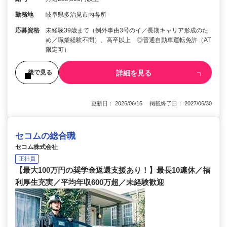
勤務地
岐阜県多治見市内各所
応募資格
未経験39歳まで（例外事由3号のイ／長期キャリア形成のた
め／職業経験不問）、高卒以上 ◎普通自動車運転免許（AT
限定可）
詳細を見る
後で見る
更新日： 2026/06/15 掲載終了日： 2027/06/30
セコムの総合職
セコム株式会社
正社員
【最大100万円の奨学金返還支援あり！】最長10連休／福
利厚生充実／平均年収600万超／未経験歓迎