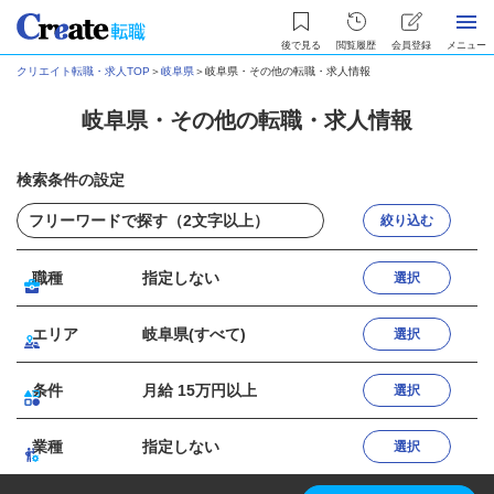
後で見る
閲覧履歴
会員登録
メニュー
クリエイト転職・求人TOP
＞
岐阜県
＞
岐阜県・その他の転職・求人情報
岐阜県・その他の転職・求人情報
検索条件の設定
絞り込む
職種
指定しない
選択
エリア
岐阜県(すべて)
選択
条件
月給 15万円以上
選択
業種
指定しない
選択