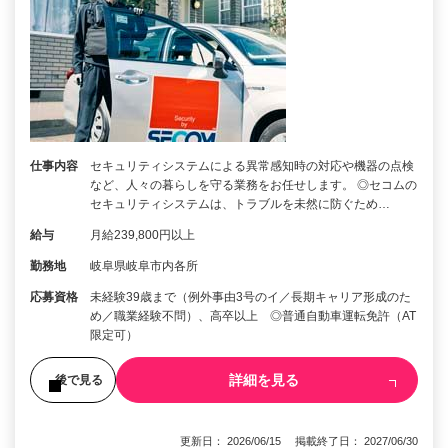
仕事内容
セキュリティシステムによる異常感知時の対応や機器の点検
など、人々の暮らしを守る業務をお任せします。 ◎セコムの
セキュリティシステムは、トラブルを未然に防ぐため…
給与
月給239,800円以上
勤務地
岐阜県岐阜市内各所
応募資格
未経験39歳まで（例外事由3号のイ／長期キャリア形成のた
め／職業経験不問）、高卒以上 ◎普通自動車運転免許（AT
限定可）
詳細を見る
後で見る
更新日： 2026/06/15 掲載終了日： 2027/06/30