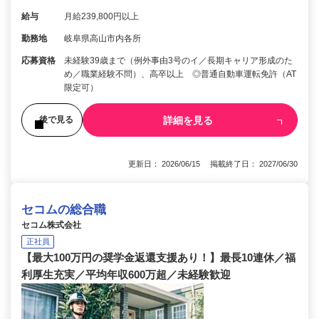
給与
月給239,800円以上
勤務地
岐阜県高山市内各所
応募資格
未経験39歳まで（例外事由3号のイ／長期キャリア形成のた
め／職業経験不問）、高卒以上 ◎普通自動車運転免許（AT
限定可）
詳細を見る
後で見る
更新日： 2026/06/15 掲載終了日： 2027/06/30
セコムの総合職
セコム株式会社
正社員
【最大100万円の奨学金返還支援あり！】最長10連休／福
利厚生充実／平均年収600万超／未経験歓迎