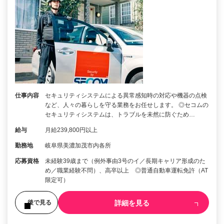
仕事内容
セキュリティシステムによる異常感知時の対応や機器の点検
など、人々の暮らしを守る業務をお任せします。 ◎セコムの
セキュリティシステムは、トラブルを未然に防ぐため…
給与
月給239,800円以上
勤務地
岐阜県美濃加茂市内各所
応募資格
未経験39歳まで（例外事由3号のイ／長期キャリア形成のた
め／職業経験不問）、高卒以上 ◎普通自動車運転免許（AT
限定可）
詳細を見る
後で見る