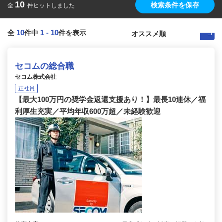
10
検索条件を保存
全
件ヒットしました
10
1
-
10
全
件中
件を表示
セコムの総合職
セコム株式会社
正社員
【最大100万円の奨学金返還支援あり！】最長10連休／福
利厚生充実／平均年収600万超／未経験歓迎