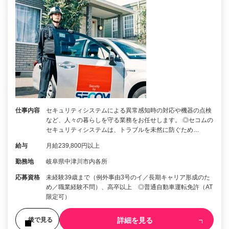
仕事内容
セキュリティシステムによる異常感知時の対応や機器の点検
など、人々の暮らしを守る業務をお任せします。 ◎セコムの
セキュリティシステムは、トラブルを未然に防ぐため…
給与
月給239,800円以上
勤務地
岐阜県中津川市内各所
応募資格
未経験39歳まで（例外事由3号のイ／長期キャリア形成のた
め／職業経験不問）、高卒以上 ◎普通自動車運転免許（AT
限定可）
詳細を見る
後で見る