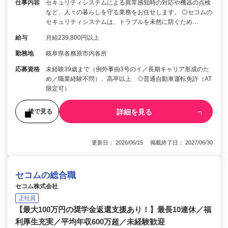
仕事内容
セキュリティシステムによる異常感知時の対応や機器の点検
など、人々の暮らしを守る業務をお任せします。 ◎セコムの
セキュリティシステムは、トラブルを未然に防ぐため…
給与
月給239,800円以上
勤務地
岐阜県各務原市内各所
応募資格
未経験39歳まで（例外事由3号のイ／長期キャリア形成のた
め／職業経験不問）、高卒以上 ◎普通自動車運転免許（AT
限定可）
詳細を見る
後で見る
更新日： 2026/06/15 掲載終了日： 2027/06/30
セコムの総合職
セコム株式会社
正社員
【最大100万円の奨学金返還支援あり！】最長10連休／福
利厚生充実／平均年収600万超／未経験歓迎