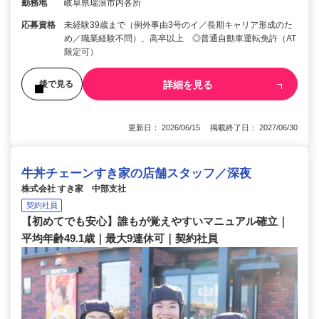
勤務地
岐阜県瑞浪市内各所
応募資格
未経験39歳まで（例外事由3号のイ／長期キャリア形成のた
め／職業経験不問）、高卒以上 ◎普通自動車運転免許（AT
限定可）
詳細を見る
後で見る
更新日： 2026/06/15 掲載終了日： 2027/06/30
牛丼チェーンすき家の店舗スタッフ／深夜
株式会社 すき家 中部支社
契約社員
【初めてでも安心】誰もが覚えやすいマニュアル確立｜
平均年齢49.1歳｜最大9連休可｜契約社員