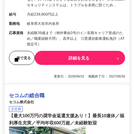
セキュリティシステムは、トラブルを未然に防ぐため…
給与
月給239,800円以上
勤務地
岐阜県大垣市内各所
応募資格
未経験39歳まで（例外事由3号のイ／長期キャリア形成のた
め／職業経験不問）、高卒以上 ◎普通自動車運転免許（AT
限定可）
詳細を見る
後で見る
更新日： 2026/06/15 掲載終了日： 2027/06/30
セコムの総合職
セコム株式会社
正社員
【最大100万円の奨学金返還支援あり！】最長10連休／福
利厚生充実／平均年収600万超／未経験歓迎