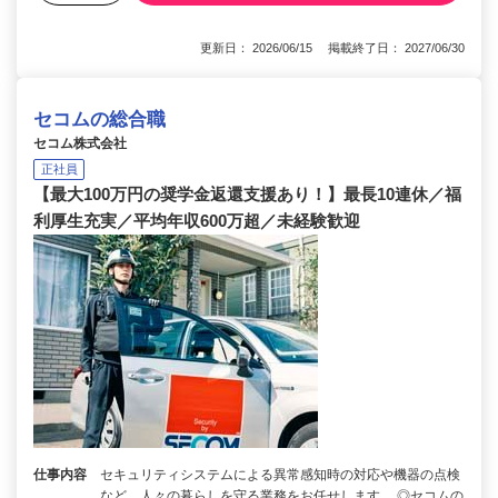
更新日： 2026/06/15 掲載終了日： 2027/06/30
セコムの総合職
セコム株式会社
正社員
【最大100万円の奨学金返還支援あり！】最長10連休／福
利厚生充実／平均年収600万超／未経験歓迎
仕事内容
セキュリティシステムによる異常感知時の対応や機器の点検
など、人々の暮らしを守る業務をお任せします。 ◎セコムの