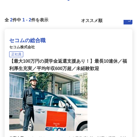
2
1
-
2
全
件中
件を表示
セコムの総合職
セコム株式会社
正社員
【最大100万円の奨学金返還支援あり！】最長10連休／福
利厚生充実／平均年収600万超／未経験歓迎