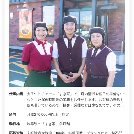
仕事内容
大手牛丼チェーン『すき家』で、店内清掃や翌日の準備を中
心とした深夜時間帯の業務をお任せします。お客様の来店も
落ち着いているので、接客・調理などは少なめです。その…
給与
月収270,000円以上（想定）
勤務地
岐阜県の「すき家」各店舗
応募資格
未経験者大歓迎 ■年齢・転職回数・ブランクなど一切不問