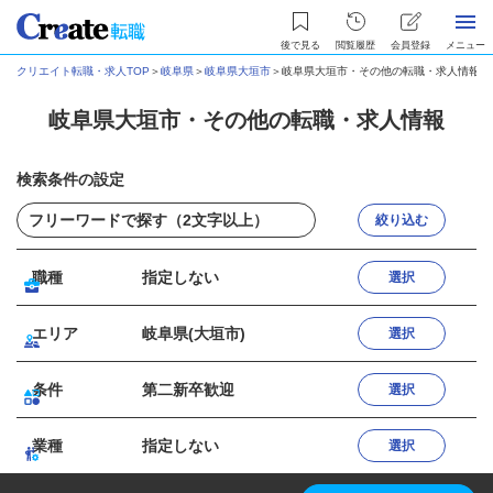
後で見る
閲覧履歴
会員登録
メニュー
クリエイト転職・求人TOP
＞
岐阜県
＞
岐阜県大垣市
＞
岐阜県大垣市・その他の転職・求人情報
岐阜県大垣市・その他の転職・求人情報
検索条件の設定
絞り込む
職種
指定しない
選択
エリア
岐阜県(大垣市)
選択
条件
第二新卒歓迎
選択
業種
指定しない
選択