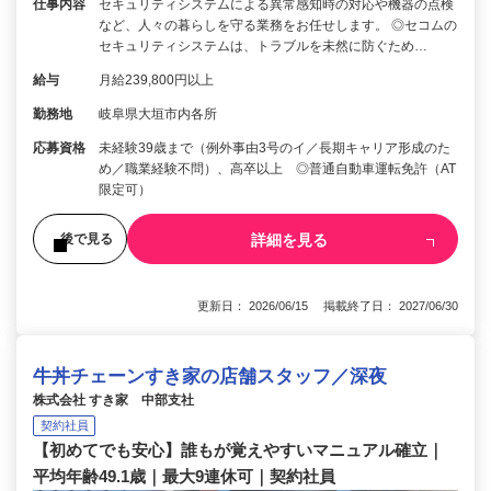
仕事内容
セキュリティシステムによる異常感知時の対応や機器の点検
など、人々の暮らしを守る業務をお任せします。 ◎セコムの
セキュリティシステムは、トラブルを未然に防ぐため…
給与
月給239,800円以上
勤務地
岐阜県大垣市内各所
応募資格
未経験39歳まで（例外事由3号のイ／長期キャリア形成のた
め／職業経験不問）、高卒以上 ◎普通自動車運転免許（AT
限定可）
詳細を見る
後で見る
更新日： 2026/06/15 掲載終了日： 2027/06/30
牛丼チェーンすき家の店舗スタッフ／深夜
株式会社 すき家 中部支社
契約社員
【初めてでも安心】誰もが覚えやすいマニュアル確立｜
平均年齢49.1歳｜最大9連休可｜契約社員