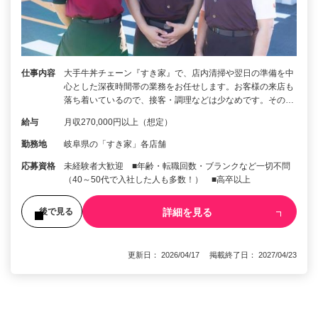
仕事内容
大手牛丼チェーン『すき家』で、店内清掃や翌日の準備を中
心とした深夜時間帯の業務をお任せします。お客様の来店も
落ち着いているので、接客・調理などは少なめです。その…
給与
月収270,000円以上（想定）
勤務地
岐阜県の「すき家」各店舗
応募資格
未経験者大歓迎 ■年齢・転職回数・ブランクなど一切不問
（40～50代で入社した人も多数！） ■高卒以上
詳細を見る
後で見る
更新日： 2026/04/17 掲載終了日： 2027/04/23
1