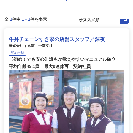
1
1
-
1
全
件中
件を表示
牛丼チェーンすき家の店舗スタッフ／深夜
株式会社 すき家 中部支社
契約社員
【初めてでも安心】誰もが覚えやすいマニュアル確立｜
平均年齢49.1歳｜最大9連休可｜契約社員