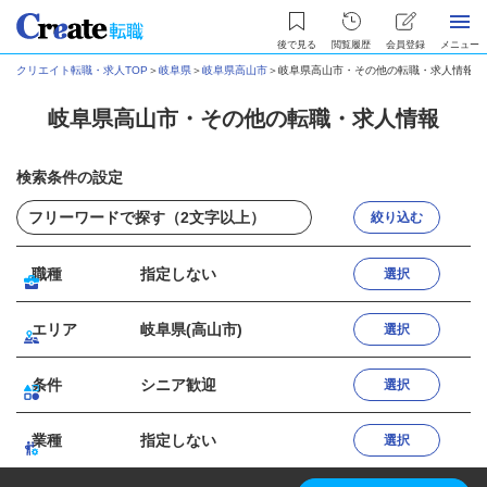
後で見る
閲覧履歴
会員登録
メニュー
クリエイト転職・求人TOP
＞
岐阜県
＞
岐阜県高山市
＞
岐阜県高山市・その他の転職・求人情報
岐阜県高山市・その他の転職・求人情報
検索条件の設定
絞り込む
職種
指定しない
選択
エリア
岐阜県(高山市)
選択
条件
シニア歓迎
選択
業種
指定しない
選択