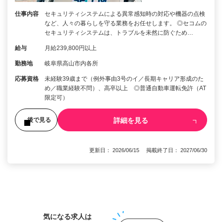
仕事内容
セキュリティシステムによる異常感知時の対応や機器の点検
など、人々の暮らしを守る業務をお任せします。 ◎セコムの
セキュリティシステムは、トラブルを未然に防ぐため…
給与
月給239,800円以上
勤務地
岐阜県高山市内各所
応募資格
未経験39歳まで（例外事由3号のイ／長期キャリア形成のた
め／職業経験不問）、高卒以上 ◎普通自動車運転免許（AT
限定可）
詳細を見る
後で見る
更新日： 2026/06/15 掲載終了日： 2027/06/30
1
気になる求人は