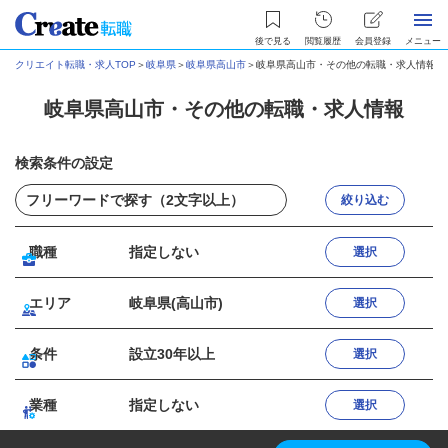
後で見る
閲覧履歴
会員登録
メニュー
クリエイト転職・求人TOP
＞
岐阜県
＞
岐阜県高山市
＞
岐阜県高山市・その他の転職・求人情報
岐阜県高山市・その他の転職・求人情報
検索条件の設定
絞り込む
職種
指定しない
選択
エリア
岐阜県(高山市)
選択
条件
設立30年以上
選択
業種
指定しない
選択