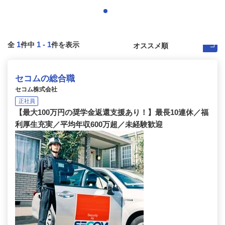
1
1
-
1
全
件中
件を表示
セコムの総合職
セコム株式会社
正社員
【最大100万円の奨学金返還支援あり！】最長10連休／福
利厚生充実／平均年収600万超／未経験歓迎