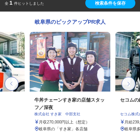
1
検索条件を保存
全
件ヒットしました
岐阜県のピックアップPR求人
牛丼チェーンすき家の店舗スタッ
セコムの
フ／深夜
株式会社 すき家 中部支社
セコム株式
月収270,000円以上（想定）
月給239
岐阜県の「すき家」各店舗
岐阜県