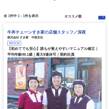
1
1
-
1
全
件中
件を表示
牛丼チェーンすき家の店舗スタッフ／深夜
株式会社 すき家 中部支社
契約社員
【初めてでも安心】誰もが覚えやすいマニュアル確立｜
平均年齢49.1歳｜最大9連休可｜契約社員