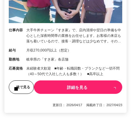
仕事内容
大手牛丼チェーン『すき家』で、店内清掃や翌日の準備を中
心とした深夜時間帯の業務をお任せします。お客様の来店も
落ち着いているので、接客・調理などは少なめです。その…
給与
月収270,000円以上（想定）
勤務地
岐阜県の「すき家」各店舗
応募資格
未経験者大歓迎 ■年齢・転職回数・ブランクなど一切不問
（40～50代で入社した人も多数！） ■高卒以上
詳細を見る
後で見る
更新日： 2026/04/17 掲載終了日： 2027/04/23
1