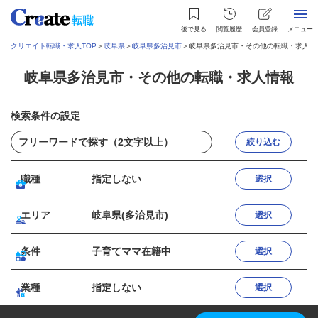
後で見る
閲覧履歴
会員登録
メニュー
クリエイト転職・求人TOP
＞
岐阜県
＞
岐阜県多治見市
＞
岐阜県多治見市・その他の転職・求人情
岐阜県多治見市・その他の転職・求人情報
検索条件の設定
絞り込む
職種
指定しない
選択
エリア
岐阜県(多治見市)
選択
条件
子育てママ在籍中
選択
業種
指定しない
選択