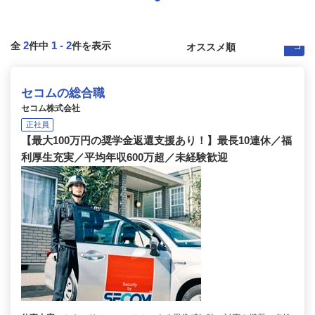
2
1
-
2
全
件中
件を表示
セコムの総合職
セコム株式会社
正社員
【最大100万円の奨学金返還支援あり！】最長10連休／福
利厚生充実／平均年収600万超／未経験歓迎