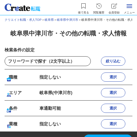
後で見る
閲覧履歴
会員登録
メニュー
クリエイト転職・求人TOP
＞
岐阜県
＞
岐阜県中津川市
＞
岐阜県中津川市・その他の転職・求人情
岐阜県中津川市・その他の転職・求人情報
検索条件の設定
絞り込む
職種
指定しない
選択
エリア
岐阜県(中津川市)
選択
条件
車通勤可能
選択
業種
指定しない
選択