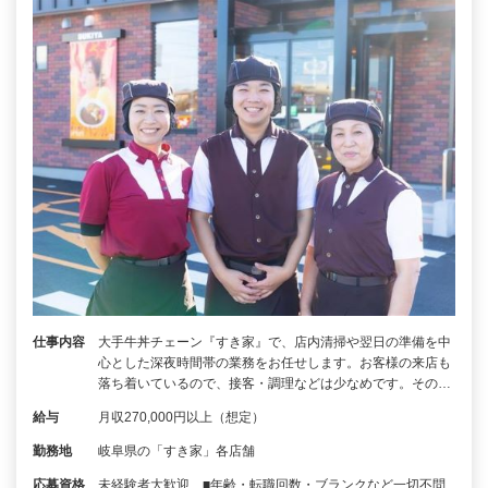
仕事内容
大手牛丼チェーン『すき家』で、店内清掃や翌日の準備を中
心とした深夜時間帯の業務をお任せします。お客様の来店も
落ち着いているので、接客・調理などは少なめです。その…
給与
月収270,000円以上（想定）
勤務地
岐阜県の「すき家」各店舗
応募資格
未経験者大歓迎 ■年齢・転職回数・ブランクなど一切不問