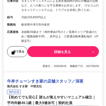
仕事内容
セキュリティシステムによる異常感知時の対応や機器の点検
など、人々の暮らしを守る業務をお任せします。 ◎セコムの
セキュリティシステムは、トラブルを未然に防ぐため…
給与
月給239,800円以上
勤務地
岐阜県中津川市内各所
応募資格
未経験39歳まで（例外事由3号のイ／長期キャリア形成のた
め／職業経験不問）、高卒以上 ◎普通自動車運転免許（AT
限定可）
詳細を見る
後で見る
更新日： 2026/06/15 掲載終了日： 2027/06/30
牛丼チェーンすき家の店舗スタッフ／深夜
株式会社 すき家 中部支社
契約社員
【初めてでも安心】誰もが覚えやすいマニュアル確立｜
平均年齢49.1歳｜最大9連休可｜契約社員