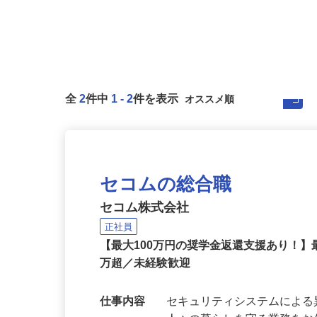
全
2
件中
1
-
2
件を表示
セコムの総合職
セコム株式会社
正社員
【最大100万円の奨学金返還支援あり！】
万超／未経験歓迎