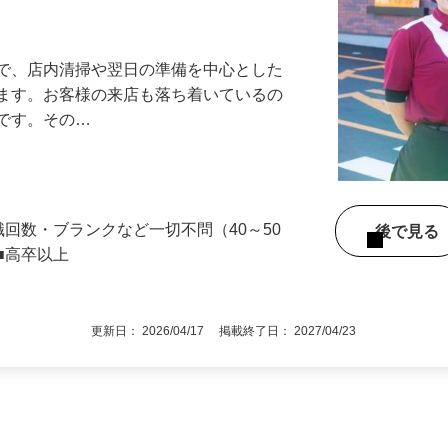
アル確立｜平均年齢49.1歳｜最大9連休
』で、店内清掃や翌日の準備を中心とした
します。お客様の来店も落ち着いているの
めです。その…
職回数・ブランクなど一切不問（40～50
後で見
■高卒以上
更新日： 2026/04/17 掲載終了日： 2027/04/23