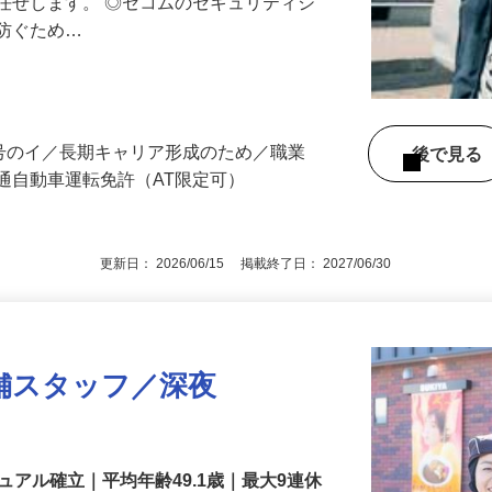
る異常感知時の対応や機器の点検など、
任せします。 ◎セコムのセキュリティシ
に防ぐため…
3号のイ／長期キャリア形成のため／職業
後で見
通自動車運転免許（AT限定可）
更新日： 2026/06/15 掲載終了日： 2027/06/30
舗スタッフ／深夜