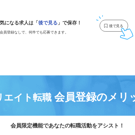
1
気になる求人は
「
後で見る
」で保存！
会員登録なしで、
何件でも応募できます。
会員登録のメリ
リエイト転職