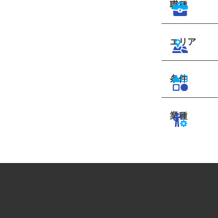
職種
エリア
条件
業種