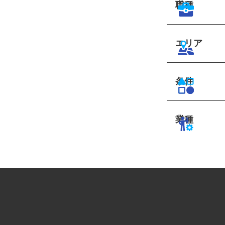
職種
エリア
条件
業種