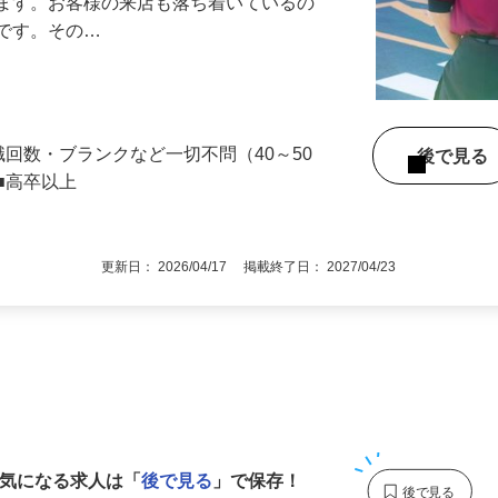
』で、店内清掃や翌日の準備を中心とした
します。お客様の来店も落ち着いているの
めです。その…
職回数・ブランクなど一切不問（40～50
後で見
■高卒以上
更新日： 2026/04/17 掲載終了日： 2027/04/23
1