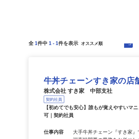
全
1
件中
1
-
1
件を表示
牛丼チェーンすき家の店
株式会社 すき家 中部支社
契約社員
【初めてでも安心】誰もが覚えやすいマニュ
可｜契約社員