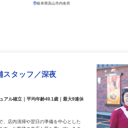
月給239,800円以上
岐阜県高山市内各所
舗スタッフ／深夜
アル確立｜平均年齢49.1歳｜最大9連休