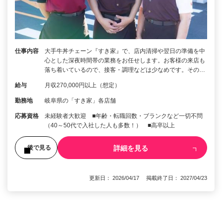
仕事内容
大手牛丼チェーン『すき家』で、店内清掃や翌日の準備を中
心とした深夜時間帯の業務をお任せします。お客様の来店も
落ち着いているので、接客・調理などは少なめです。その…
給与
月収270,000円以上（想定）
勤務地
岐阜県の「すき家」各店舗
応募資格
未経験者大歓迎 ■年齢・転職回数・ブランクなど一切不問
（40～50代で入社した人も多数！） ■高卒以上
詳細を見る
後で見る
更新日： 2026/04/17 掲載終了日： 2027/04/23
1