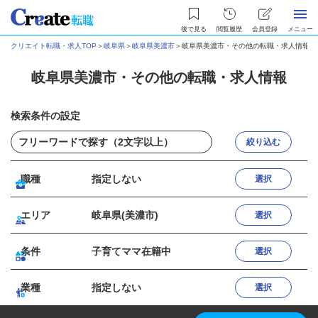
後で見る
閲覧履歴
会員登録
メニュー
クリエイト転職・求人TOP
＞
岐阜県
＞
岐阜県美濃市
＞
岐阜県美濃市・その他の転職・求人情報
岐阜県美濃市・その他の転職・求人情報
検索条件の設定
絞り込む
職種
指定しない
選択
エリア
岐阜県(美濃市)
選択
条件
子育てママ在籍中
選択
業種
指定しない
選択