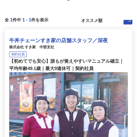
1
1
-
1
全
件中
件を表示
牛丼チェーンすき家の店舗スタッフ／深夜
株式会社 すき家 中部支社
契約社員
【初めてでも安心】誰もが覚えやすいマニュアル確立｜
平均年齢49.1歳｜最大9連休可｜契約社員