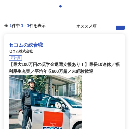
1
1
-
1
全
件中
件を表示
セコムの総合職
セコム株式会社
正社員
【最大100万円の奨学金返還支援あり！】最長10連休／福
利厚生充実／平均年収600万超／未経験歓迎