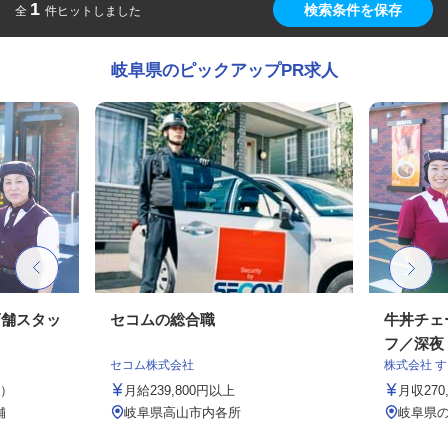
1
検索条件を保存
全
件ヒットしました
岐阜県のピックアップPR求人
店舗スタッ
セコムの総合職
牛丼チェ
フ／深夜
セコム株式会社
株式会社 
定）
月給239,800円以上
月収27
舗
岐阜県高山市内各所
岐阜県