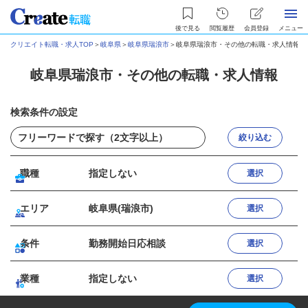
後で見る
閲覧履歴
会員登録
メニュー
クリエイト転職・求人TOP
＞
岐阜県
＞
岐阜県瑞浪市
＞
岐阜県瑞浪市・その他の転職・求人情報
岐阜県瑞浪市・その他の転職・求人情報
検索条件の設定
絞り込む
職種
指定しない
選択
エリア
岐阜県(瑞浪市)
選択
条件
勤務開始日応相談
選択
業種
指定しない
選択