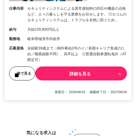
仕事内容
セキュリティシステムによる異常感知時の対応や機器の点検
など、人々の暮らしを守る業務をお任せします。 ◎セコムの
セキュリティシステムは、トラブルを未然に防ぐため…
給与
月給239,800円以上
勤務地
岐阜県瑞浪市内各所
応募資格
未経験39歳まで（例外事由3号のイ／長期キャリア形成のた
め／職業経験不問）、高卒以上 ◎普通自動車運転免許（AT
限定可）
詳細を見る
後で見る
更新日： 2026/06/15 掲載終了日： 2027/06/30
1
気になる求人は