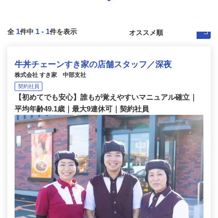
1
1
-
1
全
件中
件を表示
牛丼チェーンすき家の店舗スタッフ／深夜
株式会社 すき家 中部支社
契約社員
【初めてでも安心】誰もが覚えやすいマニュアル確立｜
平均年齢49.1歳｜最大9連休可｜契約社員