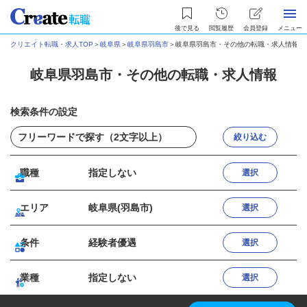
後で見る
閲覧履歴
会員登録
メニュー
クリエイト転職・求人TOP
＞
岐阜県
＞
岐阜県羽島市
＞
岐阜県羽島市・その他の転職・求人情報
岐阜県羽島市・その他の転職・求人情報
検索条件の設定
絞り込む
職種
指定しない
選択
エリア
岐阜県(羽島市)
選択
条件
経験者優遇
選択
業種
指定しない
選択