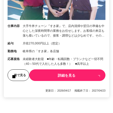
仕事内容
大手牛丼チェーン『すき家』で、店内清掃や翌日の準備を中
心とした深夜時間帯の業務をお任せします。お客様の来店も
落ち着いているので、接客・調理などは少なめです。その…
給与
月収270,000円以上（想定）
勤務地
岐阜県の「すき家」各店舗
応募資格
未経験者大歓迎 ■年齢・転職回数・ブランクなど一切不問
（40～50代で入社した人も多数！） ■高卒以上
詳細を見る
後で見る
更新日： 2026/04/17 掲載終了日： 2027/04/23
1