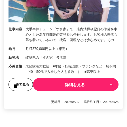
仕事内容
大手牛丼チェーン『すき家』で、店内清掃や翌日の準備を中
心とした深夜時間帯の業務をお任せします。お客様の来店も
落ち着いているので、接客・調理などは少なめです。その…
給与
月収270,000円以上（想定）
勤務地
岐阜県の「すき家」各店舗
応募資格
未経験者大歓迎 ■年齢・転職回数・ブランクなど一切不問
（40～50代で入社した人も多数！） ■高卒以上
詳細を見る
後で見る
更新日： 2026/04/17 掲載終了日： 2027/04/23
1