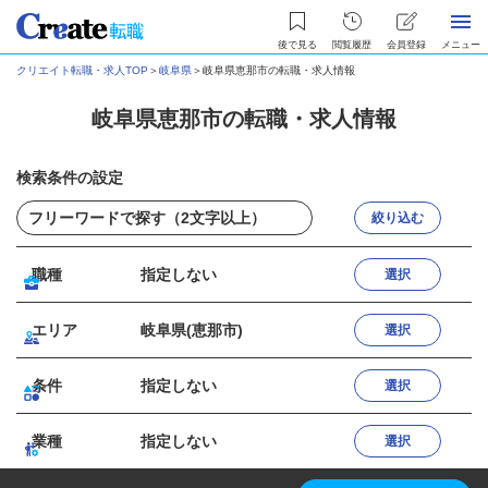
後で見る
閲覧履歴
会員登録
メニュー
クリエイト転職・求人TOP
＞
岐阜県
＞
岐阜県恵那市の転職・求人情報
岐阜県恵那市の転職・求人情報
検索条件の設定
絞り込む
職種
指定しない
選択
エリア
岐阜県(恵那市)
選択
条件
指定しない
選択
業種
指定しない
選択