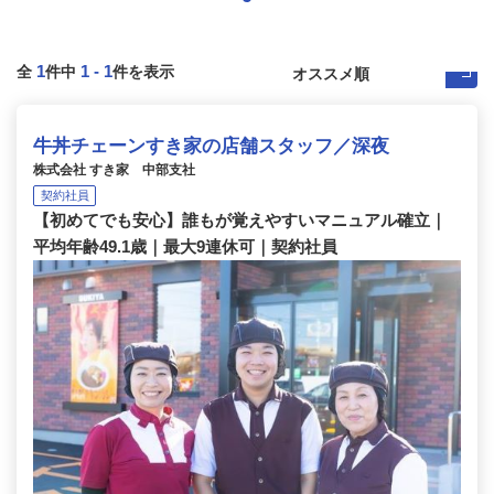
1
1
-
1
全
件中
件を表示
牛丼チェーンすき家の店舗スタッフ／深夜
株式会社 すき家 中部支社
契約社員
【初めてでも安心】誰もが覚えやすいマニュアル確立｜
平均年齢49.1歳｜最大9連休可｜契約社員