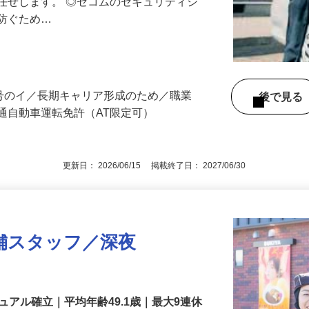
る異常感知時の対応や機器の点検など、
任せします。 ◎セコムのセキュリティシ
に防ぐため…
3号のイ／長期キャリア形成のため／職業
後で見
通自動車運転免許（AT限定可）
更新日： 2026/06/15 掲載終了日： 2027/06/30
舗スタッフ／深夜