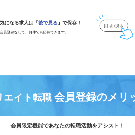
1
気になる求人は
「
後で見る
」で保存！
会員登録なしで、
何件でも応募できます。
会員登録のメリ
リエイト転職