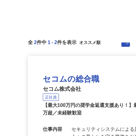
全
2
件中
1
-
2
件を表示
セコムの総合職
セコム株式会社
正社員
【最大100万円の奨学金返還支援あり！】
万超／未経験歓迎