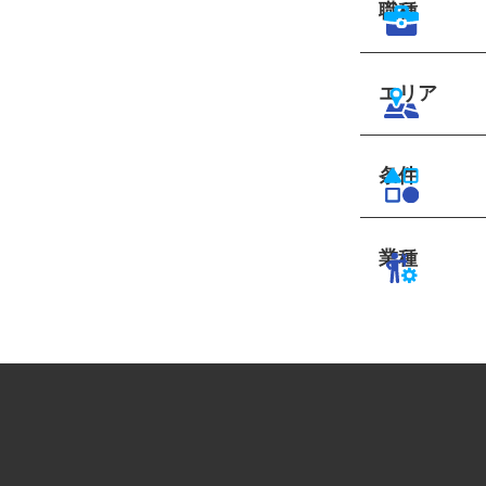
職種
エリア
条件
業種