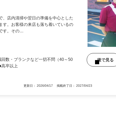
アル確立｜平均年齢49.1歳｜最大9連休
』で、店内清掃や翌日の準備を中心とした
します。お客様の来店も落ち着いているの
めです。その…
職回数・ブランクなど一切不問（40～50
後で見
■高卒以上
更新日： 2026/04/17 掲載終了日： 2027/04/23