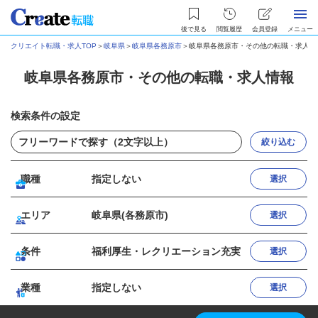
後で見る
閲覧履歴
会員登録
メニュー
クリエイト転職・求人TOP
＞
岐阜県
＞
岐阜県各務原市
＞
岐阜県各務原市・その他の転職・求人情
岐阜県各務原市・その他の転職・求人情報
検索条件の設定
絞り込む
職種
指定しない
選択
エリア
岐阜県(各務原市)
選択
条件
福利厚生・レクリエーション充実
選択
業種
指定しない
選択