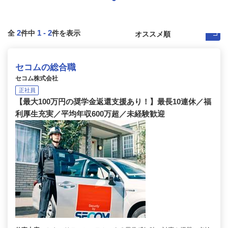
2
1
-
2
全
件中
件を表示
セコムの総合職
セコム株式会社
正社員
【最大100万円の奨学金返還支援あり！】最長10連休／福
利厚生充実／平均年収600万超／未経験歓迎