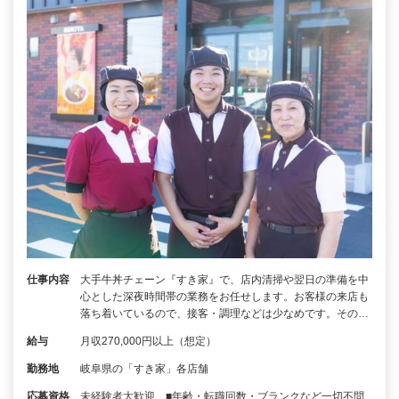
仕事内容
大手牛丼チェーン『すき家』で、店内清掃や翌日の準備を中
心とした深夜時間帯の業務をお任せします。お客様の来店も
落ち着いているので、接客・調理などは少なめです。その…
給与
月収270,000円以上（想定）
勤務地
岐阜県の「すき家」各店舗
応募資格
未経験者大歓迎 ■年齢・転職回数・ブランクなど一切不問