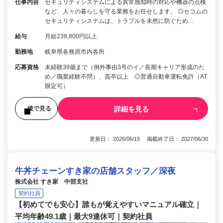
仕事内容
セキュリティシステムによる異常感知時の対応や機器の点検
など、人々の暮らしを守る業務をお任せします。 ◎セコムの
セキュリティシステムは、トラブルを未然に防ぐため…
給与
月給239,800円以上
勤務地
岐阜県各務原市内各所
応募資格
未経験39歳まで（例外事由3号のイ／長期キャリア形成のた
め／職業経験不問）、高卒以上 ◎普通自動車運転免許（AT
限定可）
詳細を見る
後で見る
更新日： 2026/06/15 掲載終了日： 2027/06/30
牛丼チェーンすき家の店舗スタッフ／深夜
株式会社 すき家 中部支社
契約社員
【初めてでも安心】誰もが覚えやすいマニュアル確立｜
平均年齢49.1歳｜最大9連休可｜契約社員