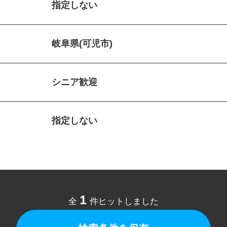
指定しない
岐阜県(可児市)
シニア歓迎
指定しない
1
全
件ヒットしました