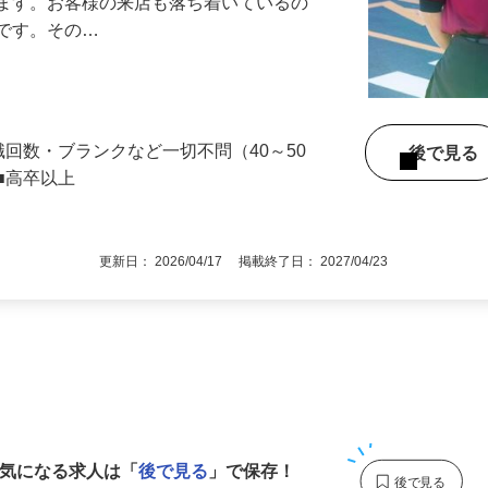
』で、店内清掃や翌日の準備を中心とした
します。お客様の来店も落ち着いているの
めです。その…
職回数・ブランクなど一切不問（40～50
後で見
■高卒以上
更新日： 2026/04/17 掲載終了日： 2027/04/23
1