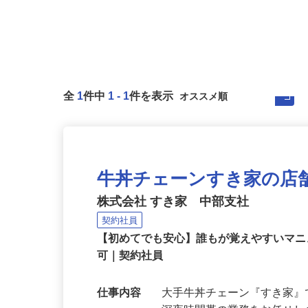
全
1
件中
1
-
1
件を表示
牛丼チェーンすき家の店
株式会社 すき家 中部支社
契約社員
【初めてでも安心】誰もが覚えやすいマニュ
可｜契約社員