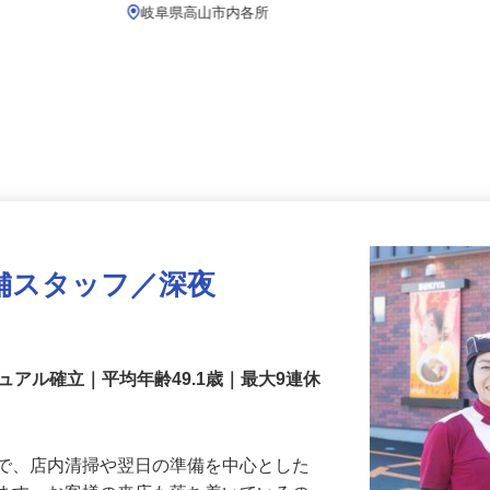
月給239,800円以上
岐阜県高山市内各所
舗スタッフ／深夜
アル確立｜平均年齢49.1歳｜最大9連休