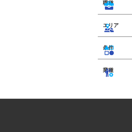
職種
エリア
条件
業種