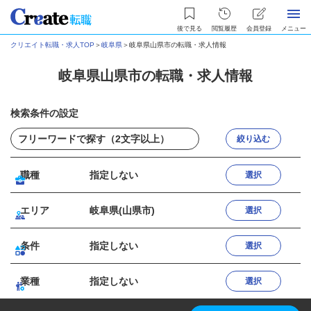
後で見る
閲覧履歴
会員登録
メニュー
クリエイト転職・求人TOP
＞
岐阜県
＞
岐阜県山県市の転職・求人情報
岐阜県山県市の転職・求人情報
検索条件の設定
絞り込む
職種
指定しない
選択
エリア
岐阜県(山県市)
選択
条件
指定しない
選択
業種
指定しない
選択