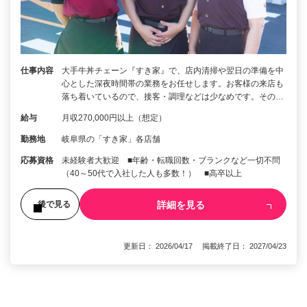
仕事内容
大手牛丼チェーン『すき家』で、店内清掃や翌日の準備を中
心とした深夜時間帯の業務をお任せします。お客様の来店も
落ち着いているので、接客・調理などは少なめです。その…
給与
月収270,000円以上（想定）
勤務地
岐阜県の「すき家」各店舗
応募資格
未経験者大歓迎 ■年齢・転職回数・ブランクなど一切不問
（40～50代で入社した人も多数！） ■高卒以上
詳細を見る
後で見る
更新日： 2026/04/17 掲載終了日： 2027/04/23
1