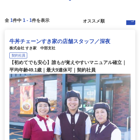
1
1
-
1
全
件中
件を表示
牛丼チェーンすき家の店舗スタッフ／深夜
株式会社 すき家 中部支社
契約社員
【初めてでも安心】誰もが覚えやすいマニュアル確立｜
平均年齢49.1歳｜最大9連休可｜契約社員