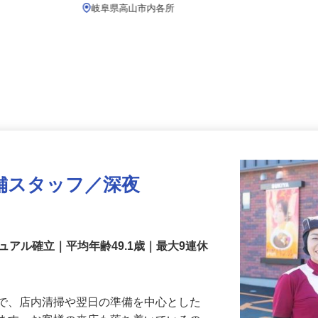
月給239,800円以上
岐阜県高山市内各所
舗スタッフ／深夜
アル確立｜平均年齢49.1歳｜最大9連休