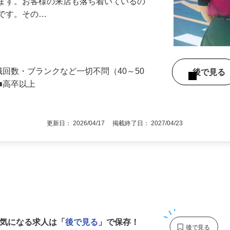
』で、店内清掃や翌日の準備を中心とした
します。お客様の来店も落ち着いているの
めです。その…
職回数・ブランクなど一切不問（40～50
後で見
■高卒以上
更新日： 2026/04/17 掲載終了日： 2027/04/23
1