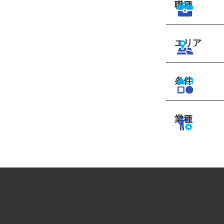
職種
エリア
条件
業種