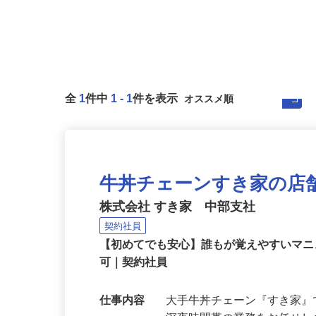
全
1
件中
1
-
1
件を表示
牛丼チェーンすき家の店
株式会社 すき家 中部支社
契約社員
【初めてでも安心】誰もが覚えやすいマニュ
可｜契約社員