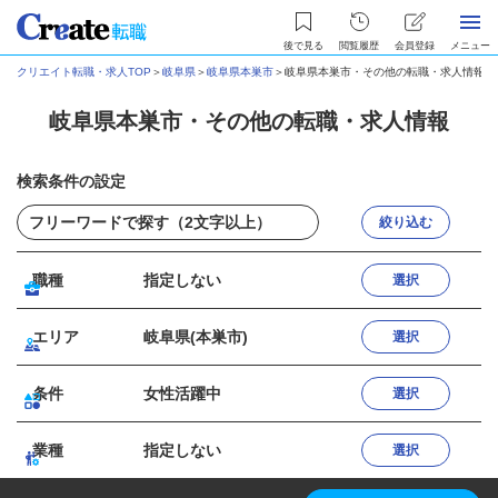
後で見る
閲覧履歴
会員登録
メニュー
クリエイト転職・求人TOP
＞
岐阜県
＞
岐阜県本巣市
＞
岐阜県本巣市・その他の転職・求人情報
岐阜県本巣市・その他の転職・求人情報
検索条件の設定
絞り込む
職種
指定しない
選択
エリア
岐阜県(本巣市)
選択
条件
女性活躍中
選択
業種
指定しない
選択