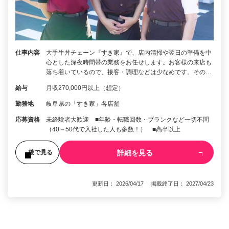
仕事内容
大手牛丼チェーン『すき家』で、店内清掃や翌日の準備を中
心とした深夜時間帯の業務をお任せします。お客様の来店も
落ち着いているので、接客・調理などは少なめです。その…
給与
月収270,000円以上（想定）
勤務地
岐阜県の「すき家」各店舗
応募資格
未経験者大歓迎 ■年齢・転職回数・ブランクなど一切不問
（40～50代で入社した人も多数！） ■高卒以上
詳細を見る
後で見る
更新日： 2026/04/17 掲載終了日： 2027/04/23
1