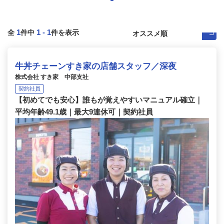
1
1
-
1
全
件中
件を表示
牛丼チェーンすき家の店舗スタッフ／深夜
株式会社 すき家 中部支社
契約社員
【初めてでも安心】誰もが覚えやすいマニュアル確立｜
平均年齢49.1歳｜最大9連休可｜契約社員