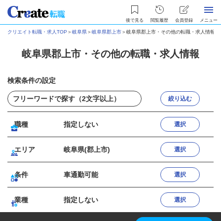
後で見る
閲覧履歴
会員登録
メニュー
クリエイト転職・求人TOP
＞
岐阜県
＞
岐阜県郡上市
＞
岐阜県郡上市・その他の転職・求人情報
岐阜県郡上市・その他の転職・求人情報
検索条件の設定
絞り込む
職種
指定しない
選択
エリア
岐阜県(郡上市)
選択
条件
車通勤可能
選択
業種
指定しない
選択