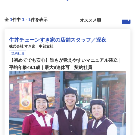
1
1
-
1
全
件中
件を表示
牛丼チェーンすき家の店舗スタッフ／深夜
株式会社 すき家 中部支社
契約社員
【初めてでも安心】誰もが覚えやすいマニュアル確立｜
平均年齢49.1歳｜最大9連休可｜契約社員