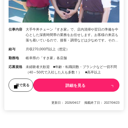
仕事内容
大手牛丼チェーン『すき家』で、店内清掃や翌日の準備を中
心とした深夜時間帯の業務をお任せします。お客様の来店も
落ち着いているので、接客・調理などは少なめです。その…
給与
月収270,000円以上（想定）
勤務地
岐阜県の「すき家」各店舗
応募資格
未経験者大歓迎 ■年齢・転職回数・ブランクなど一切不問
（40～50代で入社した人も多数！） ■高卒以上
詳細を見る
後で見る
更新日： 2026/04/17 掲載終了日： 2027/04/23
1