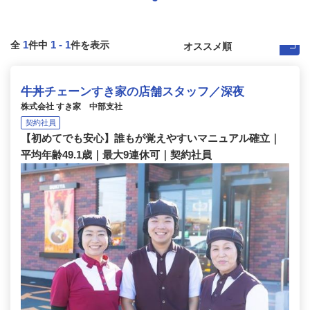
1
1
-
1
全
件中
件を表示
牛丼チェーンすき家の店舗スタッフ／深夜
株式会社 すき家 中部支社
契約社員
【初めてでも安心】誰もが覚えやすいマニュアル確立｜
平均年齢49.1歳｜最大9連休可｜契約社員