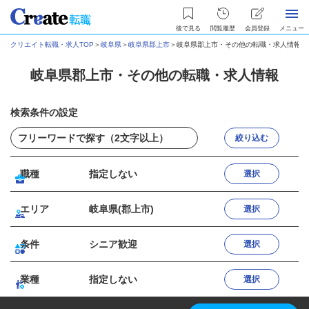
後で見る
閲覧履歴
会員登録
メニュー
クリエイト転職・求人TOP
＞
岐阜県
＞
岐阜県郡上市
＞
岐阜県郡上市・その他の転職・求人情報
岐阜県郡上市・その他の転職・求人情報
検索条件の設定
絞り込む
職種
指定しない
選択
エリア
岐阜県(郡上市)
選択
条件
シニア歓迎
選択
業種
指定しない
選択