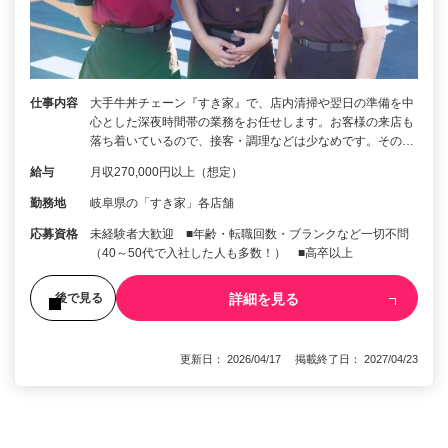
仕事内容
大手牛丼チェーン『すき家』で、店内清掃や翌日の準備を中
心とした深夜時間帯の業務をお任せします。お客様の来店も
落ち着いているので、接客・調理などは少なめです。その…
給与
月収270,000円以上（想定）
勤務地
岐阜県の「すき家」各店舗
応募資格
未経験者大歓迎 ■年齢・転職回数・ブランクなど一切不問
（40～50代で入社した人も多数！） ■高卒以上
詳細を見る
後で見る
更新日： 2026/04/17 掲載終了日： 2027/04/23
1