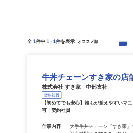
全
1
件中
1
-
1
件を表示
牛丼チェーンすき家の店
株式会社 すき家 中部支社
契約社員
【初めてでも安心】誰もが覚えやすいマニュ
可｜契約社員