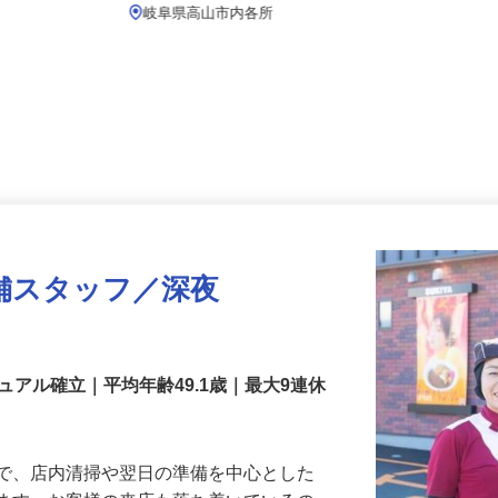
月給239,800円以上
岐阜県高山市内各所
舗スタッフ／深夜
アル確立｜平均年齢49.1歳｜最大9連休