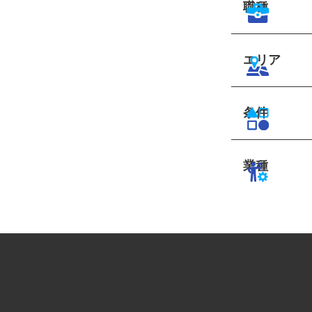
職種
エリア
条件
業種