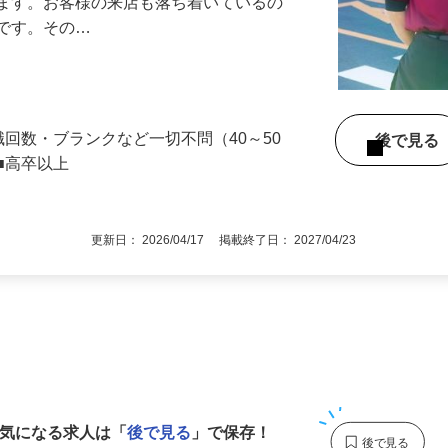
』で、店内清掃や翌日の準備を中心とした
します。お客様の来店も落ち着いているの
めです。その…
職回数・ブランクなど一切不問（40～50
後で見
■高卒以上
更新日： 2026/04/17 掲載終了日： 2027/04/23
1